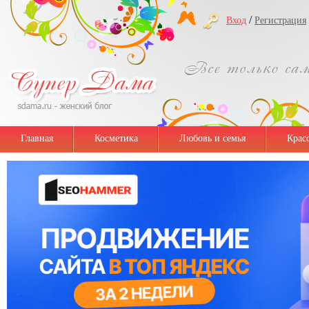
/
Вход
Регистрация
Главная
Косметика
Любовь и семья
Крас