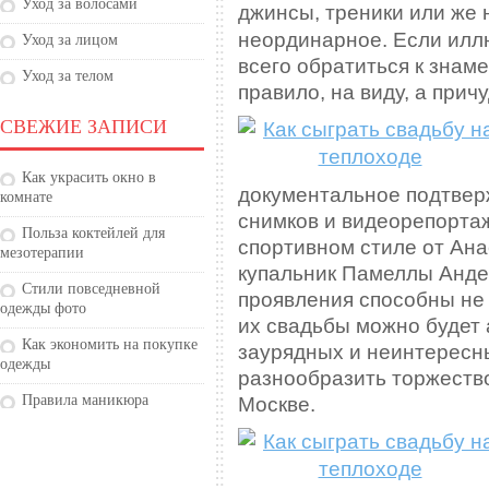
Уход за волосами
джинсы, треники или же
неординарное. Если илл
Уход за лицом
всего обратиться к знам
Уход за телом
правило, на виду, а при
СВЕЖИЕ ЗАПИСИ
Как украсить окно в
документальное подтвер
комнате
снимков и видеорепортаж
Польза коктейлей для
спортивном стиле от Ан
мезотерапии
купальник Памеллы Анде
Стили повседневной
проявления способны не в
одежды фото
их свадьбы можно будет 
Как экономить на покупке
заурядных и неинтересн
одежды
разнообразить торжество
Правила маникюра
Москве.