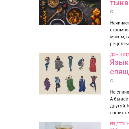
тык
Начинае
огромно
мясом, в
рецепты.
ДОМ И ОТ
Язык 
спящ
На спине
А бывает
другой.
наших эм
РЕЦЕПТЫ 