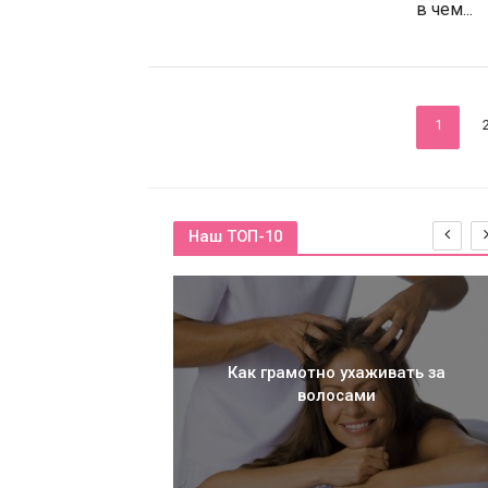
в чем...
1
Наш ТОП-10
Как грамотно ухаживать за
волосами
шний уход