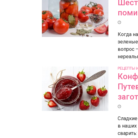
Шест
поми
Когда на
зеленые
вопрос —
нереальн
РЕЦЕПТЫ 
Конф
Путе
заго
Сладкие
в наших 
сварить