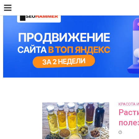
КРАСОТА 
Раст
поле