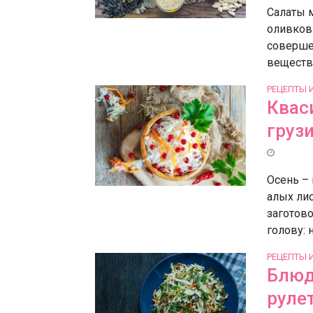
Салаты 
оливков
соверше
вещества
РЕЦЕПТЫ 
Кваси
груз
Осень – 
алых лис
заготово
голову: ну
РЕЦЕПТЫ 
Блюд
руле