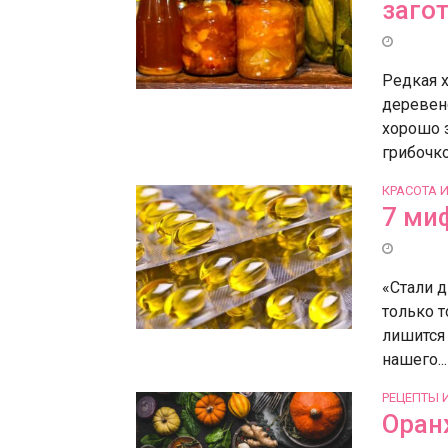
заго
Редкая х
деревенс
хорошо 
грибочков
КРАСОТА 
7 ми
«Стали д
только т
лишится
нашего...
РЕЦЕПТЫ 
Оран