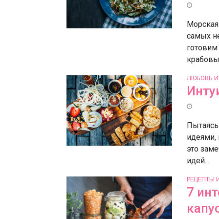
Морская 
самых н
готовим 
крабовы
ЛЮБОВЬ И
Интуи
Пытаясь 
идеями, 
это заме
идей...
РЕЦЕПТЫ 
7 ин
капу