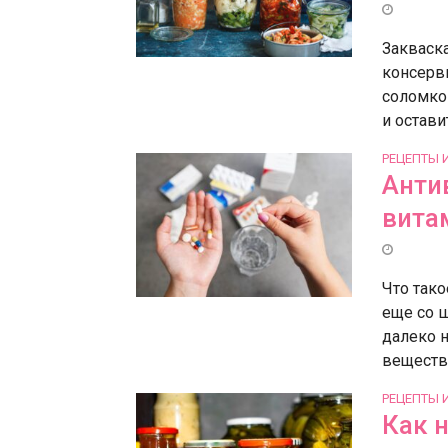
Закваск
консерв
соломкой
и оставит
РЕЦЕПТЫ 
Анти
вита
Что тако
еще со ш
далеко н
вещества
РЕЦЕПТЫ 
Как 