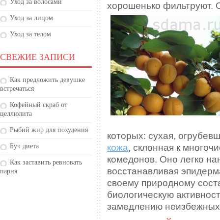
Уход за волосами
хорошенько фильтруют. 
Уход за лицом
Уход за телом
СВЕЖИЕ ЗАПИСИ
Как предложить девушке
встречаться
Кофейный скраб от
целлюлита
Рыбий жир для похудения
которых: сухая, огрубев
кожа
, склонная к много
Буч диета
комедонов. Оно легко на
Как заставить ревновать
восстанавливая эпидерм
парня
своему природному сост
биологическую активност
замедлению неизбежных 