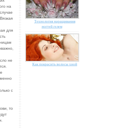
ких
ого на
случае
 Вязкая
Технология наращивания
ногтей гелем
ная для
сть
сницам
оважно,
асло не
Как покрасить волосы хной
тся.
ое
именно
олько с
ови, то
удут
и.