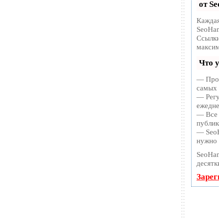
от S
Каждая
SeoHam
Ссылки
максим
Что 
— Прод
самых 
— Регу
ежедне
— Все 
публик
— SeoH
нужно 
SeoHa
Зарег