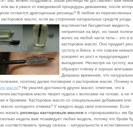
ся? Вас можно
поздравить. Ваши ресницы не доставляют вам ника
 или вы в ужасе от ежедневной процедуры демакияжа, после котор
диске остаются драгоценные ресницы? В любом из перечисленных 
 касторовое масло, если вы сторонник натуральных средств ухода.
маслянистая
бесцветная жидкость
неприятная на вкус, но такая полез
волос на любой части тела – это и е
касторовое масло. Оно придаёт ре
густоту и блеск, и что совсем немал
ускоряет их рост и предупреждает
выпадение. Несмотря на густоту, м
образует плёнку и хорошо впитывае
Доказано временем, что натуральн
 полезнее, поэтому далее поговорим о касторовом масле. Почему 
вое масло
? Не умаляя достоинств других масел, отметим, что в
огии касторовое масло творит чудеса с волосами на голове, а не т
ми и бровями. Касторовое масло со специальными добавками или
 масло холодного отжима? У каждого вида свои поклонники. Если
но мазать
ресницы касторовым маслом
и «прокрашивать» им бр
есколько недель вам позавидует любая модель, потому что брови б
ю соответствовать тренду сезона – натуральности и естественност