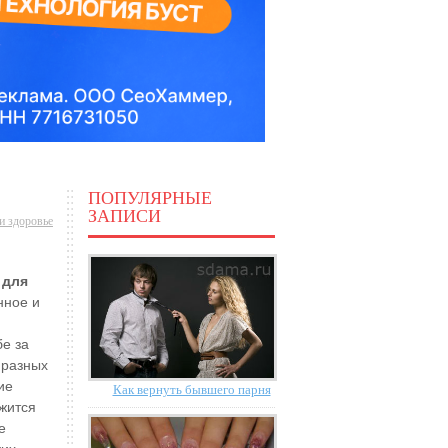
ПОПУЛЯРНЫЕ
ЗАПИСИ
и здоровье
 для
нное и
е за
 разных
ие
Как вернуть бывшего парня
жится
е