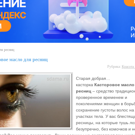
ля ресниц
вое масло для ресниц
Рубрика:
Красота 
Старая добрая…
касторка
Касторовое масло
ресниц
– средство традицио
проверенное временем и
поколениями женщин в борьб
сохранение густоты волос на
участках тела. У вас блестящ
ресницы, на которые тушь ло
безупречно, без комочков и н