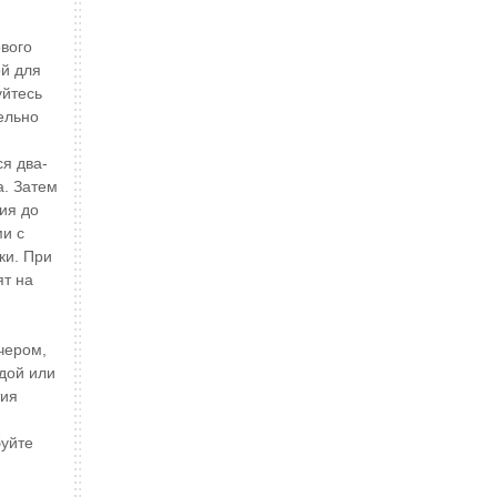
ового
ой для
уйтесь
ельно
я два-
а. Затем
ия до
и с
ки. При
ят на
чером,
дой или
тия
буйте