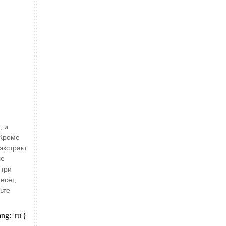
, и
 Кроме
экстракт
ле
-три
есёт,
ьте
ang: 'ru'}