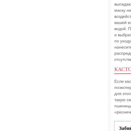
выпадают
маску н
воздейс
вашей ко
водой. 
и выбра
по уход
нанесит
распреде
отсутст
КАСТО
Если ка
поэкспер
для этог
такую с
пшеницы
«реснич
Заби