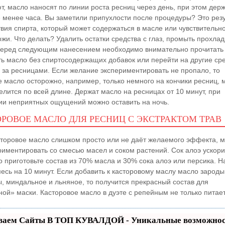
, масло наносят по линии роста ресниц через день, при этом дер
е менее часа. Вы заметили припухлости после процедуры? Это резу
твия спирта, который может содержаться в масле или чувствительн
жи. Что делать? Удалить остатки средства с глаз, промыть прохла
Перед следующим нанесением необходимо внимательно прочитать 
ть масло без спиртосодержащих добавок или перейти на другие ср
у за ресницами. Если желание экспериментировать не пропало, то
е масло осторожно, например, только немного на кончики ресниц, 
лится по всей длине. Держат масло на ресницах от 10 минут, при
вии неприятных ощущений можно оставить на ночь.
РОВОЕ МАСЛО ДЛЯ РЕСНИЦ С ЭКСТРАКТОМ ТРАВ
сторовое масло слишком просто или не даёт желаемого эффекта, 
иментировать со смесью масел и соком растений. Сок алоэ ускорит
о приготовьте состав из 70% масла и 30% сока алоэ или персика. Н
месь на 10 минут. Если добавить к касторовому маслу масло зарод
, миндальное и льняное, то получится прекрасный состав для
ной» маски. Касторовое масло в дуэте с репейным не только питае
ваем Сайты В ТОП КУВАЛДОЙ - Уникальные возможно