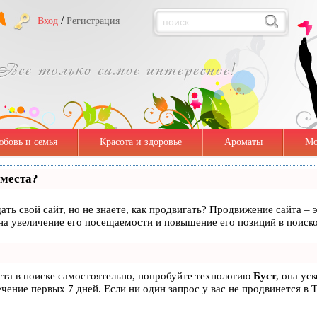
/
Вход
Регистрация
бовь и семья
Красота и здоровье
Ароматы
Мо
 места?
ать свой сайт, но не знаете, как продвигать? Продвижение сайта – 
на увеличение его посещаемости и повышение его позиций в поиск
ста в поиске самостоятельно, попробуйте технологию
Буст
, она ус
чение первых 7 дней. Если ни один запрос у вас не продвинется в Т