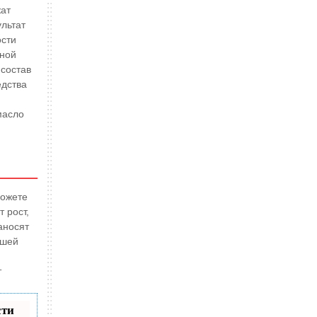
жат
льтат
ости
дной
состав
едства
масло
можете
 рост,
аносят
ышей
т
сти