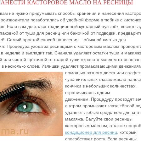
НАНЕСТИ КАСТОРОВОЕ МАСЛО НА РЕСНИЦЫ
, вам не нужно придумывать способы хранения и нанесения кастор
Производители позаботились об удобной форме в тюбике с кисточк
ия. Если вам достался традиционный кустарный пузырёк, воспольз
паковкой от туши для ресниц или баночкой от подводки, предварит
 её. Самый простой способ нанесения – обычной кистью для
ия. Процедура ухода за ресницами с касторовым маслом проводитс
 в неделю и выглядит так. Сначала удаляют остатки туши и макияж
й или чистой щёточкой от старой туши «красят» маслом от основан
в в несколько слоёв. Излишки удаляют промакивающими
движениям
помощью ватного диска или салфет
чувствительных глазах масло нанос
кончики в небольших количествах,
ограничиваясь одним
движением. Процедуру проводят ве
а утром промывают глаза тёплой во
удаляют любым средством для сня
макияжа. Балуйте свои ресницы
касторовым маслом, а также попро
кондиционер для ресниц
, который
способствует росту. Если ресницы