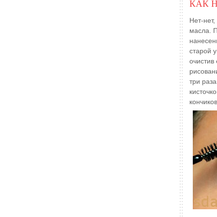
КАК 
Нет-нет
масла. 
нанесен
старой у
очистив
рисован
три раза
кисточко
кончико