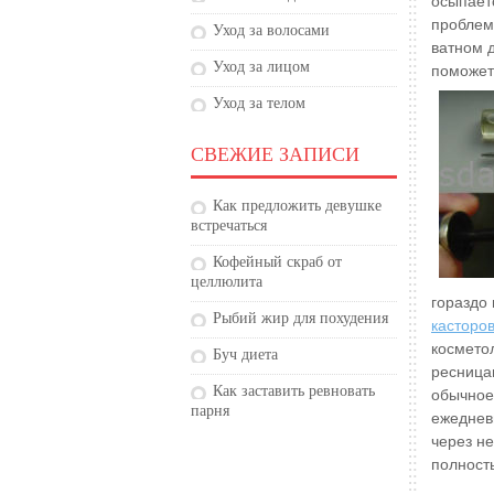
осыпает
проблем
Уход за волосами
ватном 
Уход за лицом
поможет
Уход за телом
СВЕЖИЕ ЗАПИСИ
Как предложить девушке
встречаться
Кофейный скраб от
целлюлита
гораздо
Рыбий жир для похудения
касторо
косметол
Буч диета
ресница
Как заставить ревновать
обычное
парня
ежеднев
через н
полность