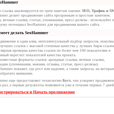
eoHammer
 ссылка анализируется по трем пакетам оценки:
SEO, Трафик и S
mer делает продвижение сайта прозрачным и простым занятием.
, вечные ссылки, статьи, упоминания, пресс-релизы - используйте 
уму потенциал SeoHammer для продвижения вашего сайта.
умеет делать SeoHammer
вижение в один клик, интеллектуальный подбор запросов, покупка
лучших ссылок с высокой степенью качества у лучших бирж ссыло
лярная проверка качества ссылок по более чем 100 показателям и
вный пересчет показателей качества проекта.
известные форматы ссылок: арендные ссылки, вечные ссылки,
ации (упоминания, мнения, отзывы, статьи, пресс-релизы).
ammer покажет, где рост или падение, а также запросы, на которы
обратить внимание.
mmer еще предоставляет технологию
Буст
, она ускоряет продвижен
десятки раз, а первые результаты появляются уже в течение первых 7 дней
истрироваться и Начать продвижение