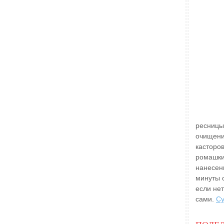
ресницы,
очищени
касторо
ромашки
нанесен
минуты о
если нет
сами.
Су