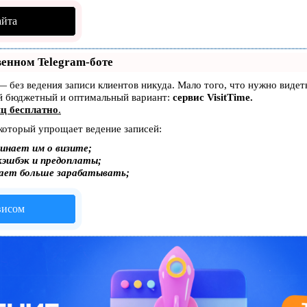
айта
венном Telegram-боте
т — без ведения записи клиентов никуда. Мало того, что нужно виде
ый бюджетный и оптимальный вариант:
сервис VisitTime.
ц бесплатно
.
 который упрощает ведение записей:
инает им о визите;
кэшбэк и предоплаты;
гает больше зарабатывать;
висом