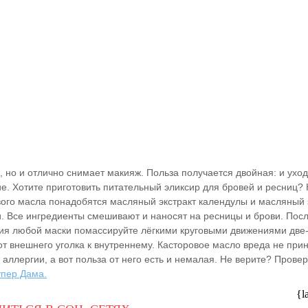
 но и отлично снимает макияж. Польза получается двойная: и уход
е. Хотите приготовить питательный эликсир для бровей и ресниц?
вого масла понадобятся масляный экстракт календулы и масляный 
. Все ингредиенты смешивают и наносят на ресницы и брови. Пос
ия любой маски помассируйте лёгкими круговыми движениями две
т внешнего уголка к внутреннему. Касторовое масло вреда не прин
 аллергии, а вот польза от него есть и немалая. Не верите? Провер
пер Дама.
{l