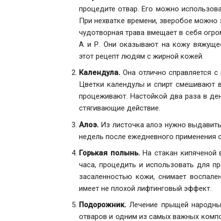
процедите отвар. Его можно использова
При нехватке времени, зверобое можно з
чудотворная трава вмещает в себя огро
А и Р. Они оказывают на кожу вяжуще
этот рецепт людям с жирной кожей.
Календула.
Она отлично справляется с 
Цветки календулы и спирт смешивают в 
процеживают. Настойкой два раза в де
стягивающие действие.
Алоэ.
Из листочка алоэ нужно выдавить 
недель после ежедневного применения с
Горькая полынь.
На стакан кипяченой в
часа, процедить и использовать для пр
засаленностью кожи, снимает воспален
имеет не плохой лифтинговый эффект.
Подорожник.
Лечение прыщей народным
отваров и одним из самых важных компо