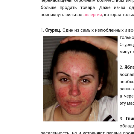
перенасыщены огромным количеством ингр
больше продать товара. Даже из-за о
возникнуть сильная
аллергия
, которая толь
1.
Огурец.
Один из самых излюбленных и во
тольк
Огурец
минут 
2.
Ябло
воспа
необх
равных
а чере
эту ма
3.
Гли
облад
засаленность, но и устраняют первые проя