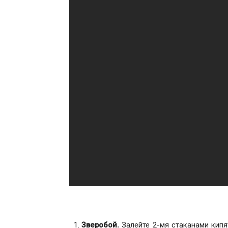
Зверобой.
Залейте 2-мя стаканами кипят