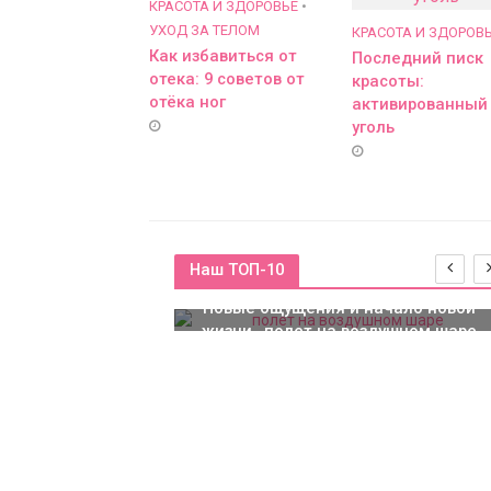
КРАСОТА И ЗДОРОВЬЕ
•
УХОД ЗА ТЕЛОМ
КРАСОТА И ЗДОРОВ
Как избавиться от
Последний писк
отека: 9 советов от
красоты:
отёка ног
активированный
уголь
Наш ТОП-10
Новые ощущения и начало новой
жизни…полет на воздушном шаре
ским покрытием:
минусы