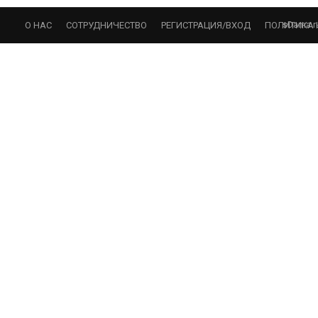
sDama.r
О НАС
СОТРУДНИЧЕСТВО
РЕГИСТРАЦИЯ/ВХОД
ПОЛИТИКА