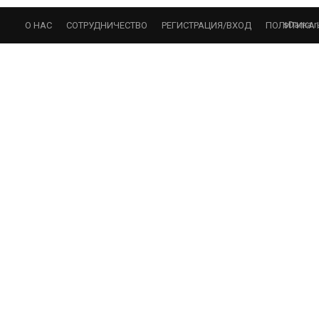
sDama.r
О НАС
СОТРУДНИЧЕСТВО
РЕГИСТРАЦИЯ/ВХОД
ПОЛИТИКА