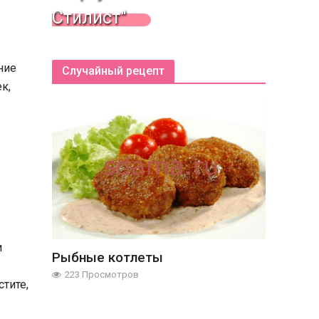
Стилист"
ние
Случайный рецепт
к,
и
Рыбные котлеты
223 Просмотров
тите,