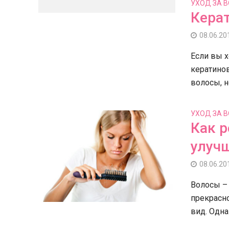
УХОД ЗА 
Кера
08.06.20
Если вы х
кератино
волосы, но
УХОД ЗА 
Как 
улучш
08.06.20
Волосы –
прекрасно
вид. Одна