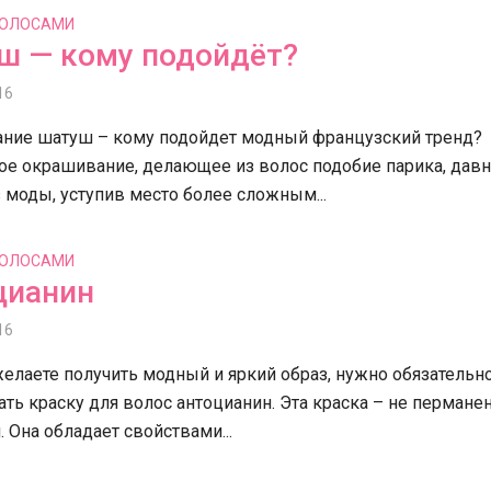
ВОЛОСАМИ
ш — кому подойдёт?
16
ние шатуш – кому подойдет модный французский тренд?
ое окрашивание, делающее из волос подобие парика, дав
моды, уступив место более сложным...
ВОЛОСАМИ
цианин
16
елаете получить модный и яркий образ, нужно обязательн
ть краску для волос антоцианин. Эта краска – не перманен
. Она обладает свойствами...