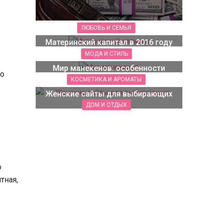
ЛЮБОВЬ И СЕМЬЯ
Материнский капитал в 2016 году
150 Просмотров
МОДА И СТИЛЬ
Мир манекенов: особенности
но
168 Просмотров
КОСМЕТИКА И АРОМАТЫ
Женские сайты для выбирающих
косметику
ДОМ И ОТДЫХ
108 Просмотров
Детское постельное белье —
какие ткани предпочесть
113 Просмотров
о
тная,