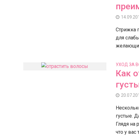
преи
14.09.20
Стрижка 
для слабы
желающих
УХОД ЗА 
Как о
густ
20.07.20
Нескольк
густые. Да
Глядя на 
что у вас т