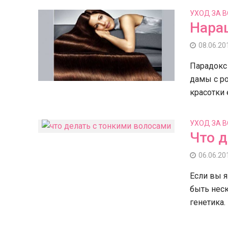
УХОД ЗА 
Нара
08.06.20
Парадокс 
дамы с р
красотки
УХОД ЗА 
Что д
06.06.20
Если вы я
быть неск
генетика.