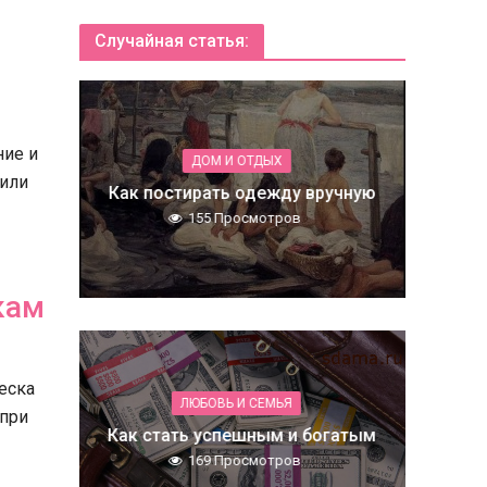
Случайная статья:
ние и
ДОМ И ОТДЫХ
 или
Как постирать одежду вручную
155 Просмотров
кам
еска
ЛЮБОВЬ И СЕМЬЯ
 при
Как стать успешным и богатым
169 Просмотров