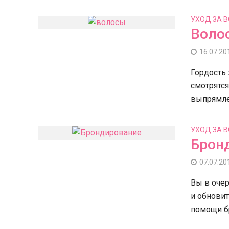
УХОД ЗА 
Воло
16.07.20
Гордость
смотрятся
выпрямле
УХОД ЗА 
Брон
07.07.20
Вы в очер
и обнови
помощи б