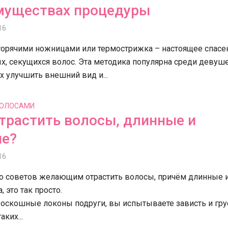
муществах процедуры
16
горячими ножницами или термострижка – настоящее спасе
х, секущихся волос. Эта методика популярна среди девуше
 улучшить внешний вид и...
ВОЛОСАМИ
трастить волосы, длинные и
ые?
16
о советов желающим отрастить волосы, причём длинные 
, это так просто.
роскошные локоны подруги, вы испытываете зависть и грус
аких...