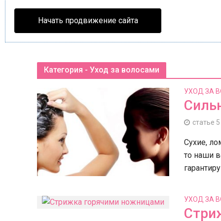
Начать продвижение сайта
Категория - Уход за волосами
УХОД ЗА 
Инт
Силь
кар
статье 
Сухие, ло
то наши в
гарантиру
УХОД ЗА 
Стри