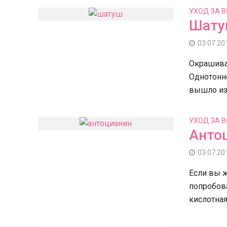
УХОД ЗА 
Шату
03.07.20
Окрашива
Однотонн
вышло из 
УХОД ЗА 
Анто
03.07.20
Если вы ж
попробова
кислотная