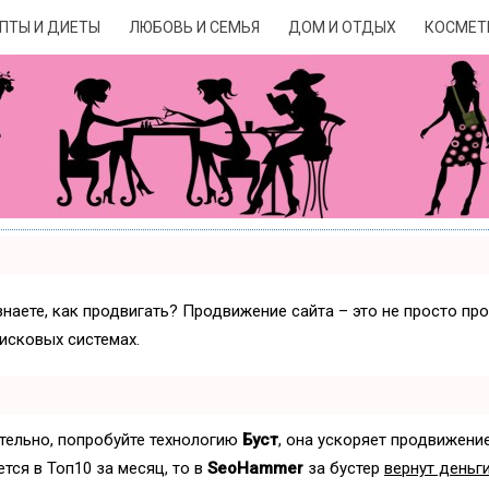
ПТЫ И ДИЕТЫ
ЛЮБОВЬ И СЕМЬЯ
ДОМ И ОТДЫХ
КОСМЕТ
знаете, как продвигать? Продвижение сайта – это не просто пр
исковых системах.
ятельно, попробуйте технологию
Буст
, она ускоряет продвижение
ется в Топ10 за месяц, то в
SeoHammer
за бустер
вернут деньги