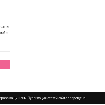
язаны
чтобы
е права защищены. Публикация статей сайта запрещена.