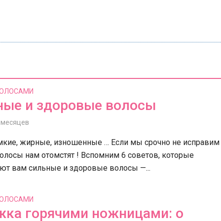
ВОЛОСАМИ
ересные факты о СИМ-
Интим гель
ные и здоровые волосы
тах
1,448 Просмотров
168 Просмотров
5 месяцев
мкие, жирные, изношенные … Если мы срочно не исправим 
олосы нам отомстят ! Вспомним 6 советов, которые
ют вам cильные и здоровые волосы —...
ВОЛОСАМИ
жка горячими ножницами: о