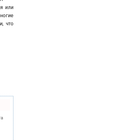
я или
многие
, что
та