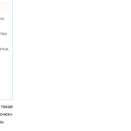
ью
ства
тьи,
 такая
вочек»
ы.