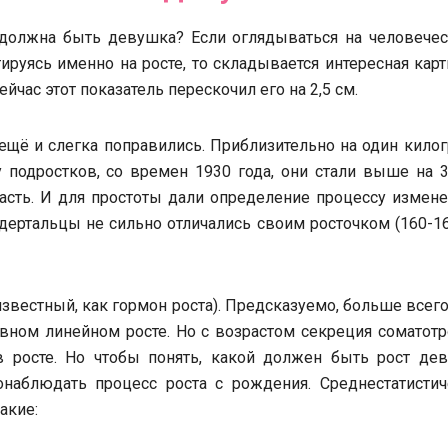
 должна быть девушка? Если оглядываться на человечес
ируясь именно на росте, то складывается интересная карт
ейчас этот показатель перескочил его на 2,5 см.
 ещё и слегка поправились. Приблизительно на один кило
одростков, со времен 1930 года, они стали выше на 3,
асть. И для простоты дали определение процессу измене
ндертальцы не сильно отличались своим росточком (160-1
звестный, как гормон роста). Предсказуемо, больше всего
вном линейном росте. Но с возрастом секреция соматотр
 росте. Но чтобы понять, какой должен быть рост дев
онаблюдать процесс роста с рождения. Среднестатистич
акие: