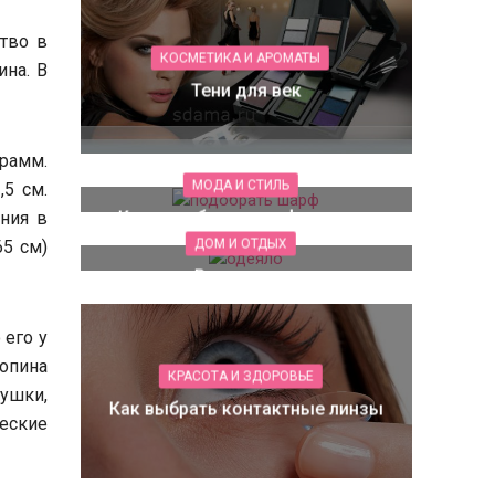
тво в
КОСМЕТИКА И АРОМАТЫ
ина. В
Тени для век
грамм.
МОДА И СТИЛЬ
5 см.
Как подобрать шарф к куртке
ния в
ДОМ И ОТДЫХ
65 см)
Виды одеял
 его у
опина
КРАСОТА И ЗДОРОВЬЕ
ушки,
Как выбрать контактные линзы
еские