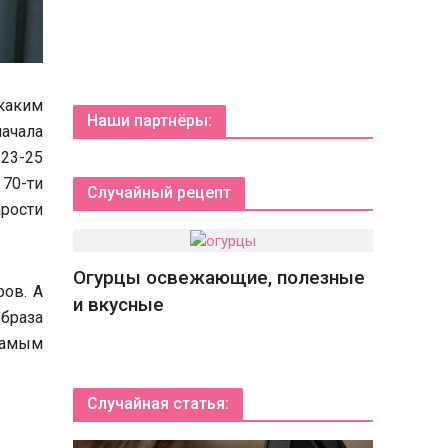
каким
Наши партнёры:
ачала
 23-25
 70-ти
Случайный рецепт
арости
Огурцы освежающие, полезные
ров. А
и вкусные
образа
 самым
Случайная статья: