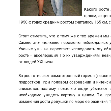
Какого роста
целом, акцент
1950-х годах средним ростом считалось 165 см, с
Стоит отметить, что к тому же с тех времен мы
Самые значительные перемены наблюдались у п
Ученые умы не перестают исследовать эту обл
росте – акселерация. По их утверждениям, неа
от людей XXI века.
За рост отвечает соматотропный гормон (также и
подростков при половом созревании и интенси
снижается, поэтому пожилые люди убывают в
необходимо увидеть картину в целом. Т.е. пр
изменения роста девушки по мере её развития, т