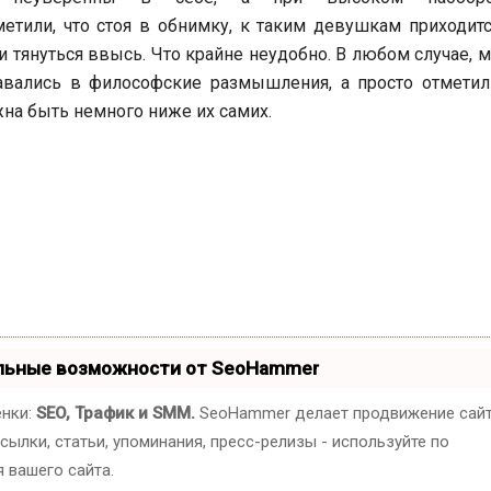
тили, что стоя в обнимку, к таким девушкам приходитс
ли тянуться ввысь. Что крайне неудобно.
В любом случае, 
авались в философские размышления, а просто отметили
на быть немного ниже их самих.
альные возможности от SeoHammer
енки:
SEO, Трафик и SMM.
SeoHammer делает продвижение сай
ылки, статьи, упоминания, пресс-релизы - используйте по
 вашего сайта.