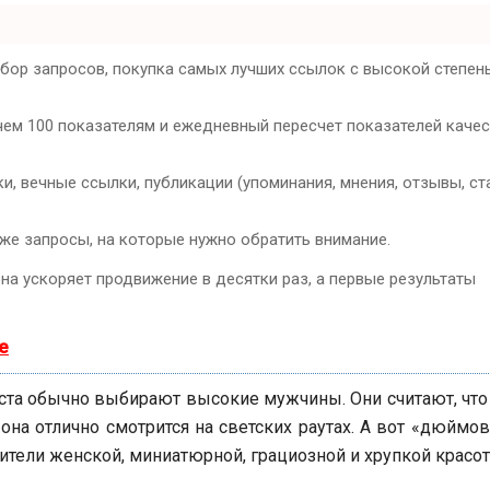
дбор запросов, покупка самых лучших ссылок с высокой степен
чем 100 показателям и ежедневный пересчет показателей каче
, вечные ссылки, публикации (упоминания, мнения, отзывы, ста
кже запросы, на которые нужно обратить внимание.
она ускоряет продвижение в десятки раз, а первые результаты
е
ста обычно выбирают высокие мужчины. Они считают, что
 она отлично смотрится на светских раутах. А вот «дюймо
тели женской, миниатюрной, грациозной и хрупкой красот