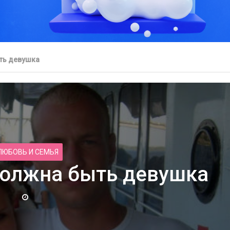
ть девушка
здновать свадьбу в
зком кругу
Свойства льняного масл
ЛЮБОВЬ И СЕМЬЯ
должна быть девушка