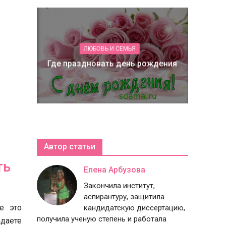
ЛЮБОВЬ И СЕМЬЯ
Где праздновать день рождения
Автор статьи
ть
Елена Арбузова
Закончила институт,
аспирантуру, защитила
е это
кандидатскую диссертацию,
получила ученую степень и работала
адаете