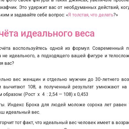
шкафчик. Это удержит вас от необдуманных действий, ко
ким и задавайте себе вопрос: «
Я толстая, что делать
?»
ёта идеального веса
счёта воспользуйтесь одной из формул. Современный п
 не идеального, а подходящего вашей фигуре и телосло
я вас?
льно вес женщин и отдельно мужчин до 30-летнего возр
м вычитают 108, а полученный результат умножают на 0
разом: (Рост х 4 : 2,54 — 108) х 0,453
ты. Индекс Брока для людей моложе сорока лет равен 1
ваш идеальный вес.
орчит тот факт, что идеальный вес человек имеет в возра