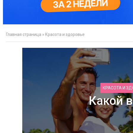
Главная страница
»
Красота и здоровье
КРАСОТА И З
Какой 
Фильм М