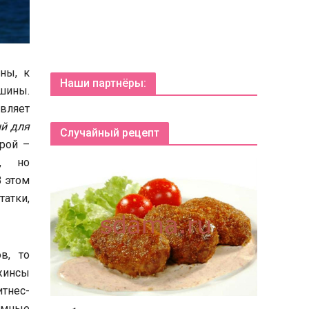
ны, к
Наши партнёры:
шины.
вляет
й для
Случайный рецепт
рой –
ы, но
 этом
татки,
в, то
жинсы
итнес-
лемные