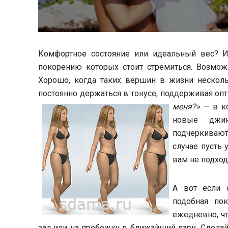
Комфортное состояние или идеальный вес? 
покорению которых стоит стремиться. Возмож
Хорошо, когда таких вершин в жизни нескольк
постоянно держаться в тонусе, поддерживая опт
меня?»
— в к
новые джин
подчеркивают
случае пусть 
вам не подход
А вот если 
подобная по
ежедневно, чт
зал или на пробежку в ближайший парк. Сделай