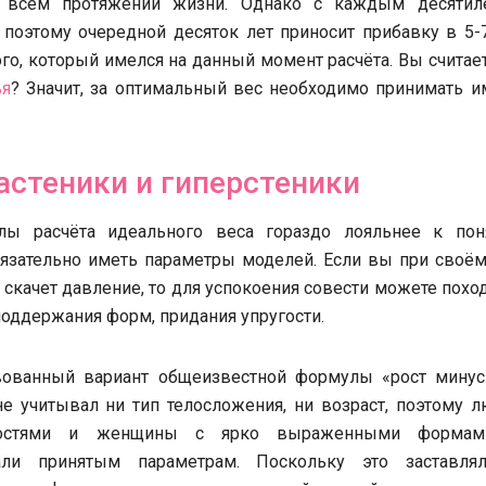
а всём протяжении жизни. Однако с каждым десятил
 поэтому очередной десяток лет приносит прибавку в 5-
ого, который имелся на данный момент расчёта. Вы считает
ья
? Значит, за оптимальный вес необходимо принимать и
астеники и гиперстеники
ы расчёта идеального веса гораздо лояльнее к пон
язательно иметь параметры моделей. Если вы при своём
е скачет давление, то для успокоения совести можете похо
 поддержания форм,
придания упругости.
вованный вариант общеизвестной формулы «рост минус
е учитывал ни тип телосложения, ни возраст, поэтому л
остями и женщины с ярко выраженными формам
вали принятым параметрам. Поскольку это заставля