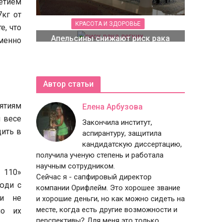
етием
7кг от
КРАСОТА И ЗДОРОВЬЕ
е, что
Апельсины снижают риск рака
менно
легких
Автор статьи
ятиям
Елена Арбузова
 весе
Закончила институт,
дить в
аспирантуру, защитила
кандидатскую диссертацию,
получила ученую степень и работала
научным сотрудником.
 110»
Сейчас я - сапфировый директор
юди с
компании Орифлейм. Это хорошее звание
и не
и хорошие деньги, но как можно сидеть на
месте, когда есть другие возможности и
ло их
перспективы? Для меня это только