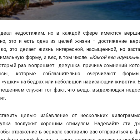
Идеал недостижим, но в каждой сфере имеются верши
но, это и есть одна из целей жизни – достижение вер
о, это делает жизнь интересной, насыщенной, но заста
имальную форму, и вес, в том числе.
«Какой вес идеальны
оторый раз вопрошает девушка,
причина сомнений кото
сы, которые соблазнительно очерчивают форм
 «ушки» на бёдрах или небольшой нависающий животик. В
утешением служит тот факт, что вещь, выделяющая недос
ит.
ставить целью избавление от нескольких килограммо
купка послужит хорошим стимулом. Надевайте эти д
обы отражение в зеркале заставило вас отправиться в ф
те фото своей фигуры в таких джинсах, увеличьте проб