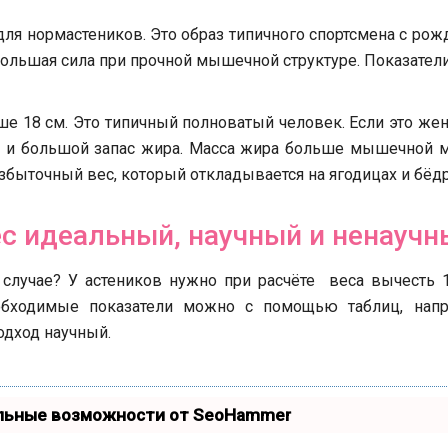
для нормастеников. Это образ типичного спортсмена с рож
большая сила при прочной мышечной структуре. Показател
ше 18 см. Это типичный полноватый человек. Если это же
я и большой запас жира. Масса жира больше мышечной м
збыточный вес, который откладывается на ягодицах и бёдр
ес идеальный, научный и ненаучн
лучае? У астеников нужно при расчёте веса вычесть 1
обходимые показатели можно с помощью таблиц, напр
одход научный.
альные возможности от SeoHammer