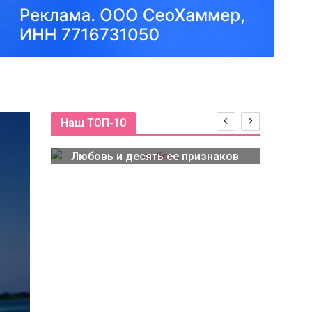
Наш ТОП-10
Любовь и десять ее признаков
мого
Хо