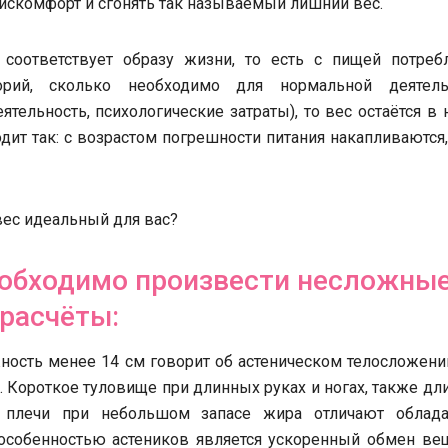
искомфорт и сгонять так называемый лишний вес.
 соответствует образу жизни, то есть с пищей потребл
орий, сколько необходимо для нормальной деятель
тельность, психологические затраты), то вес остаётся в
дит так: с возрастом погрешности питания накапливаются,
вес идеальный для вас?
еобходимо произвести несложны
расчёты:
ность менее 14 см говорит об астеническом телосложени
 Короткое туловище при длинных руках и ногах, также д
 плечи при небольшом запасе жира отличают облада
 особенностью астеников является ускоренный обмен вещ