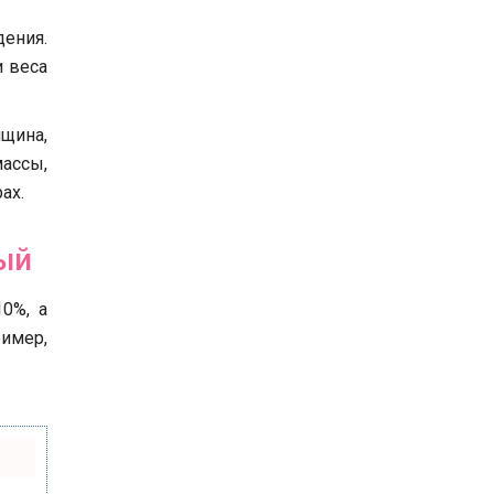
дения.
и веса
нщина,
ассы,
ах.
ый
0%, а
имер,