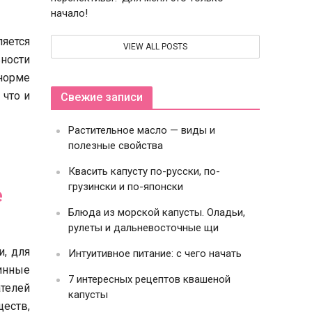
начало!
яется
VIEW ALL POSTS
ности
 норме
 что и
Свежие записи
Растительное масло — виды и
полезные свойства
Квасить капусту по-русски, по-
грузински и по-японски
е
Блюда из морской капусты. Оладьи,
рулеты и дальневосточные щи
и, для
Интуитивное питание: с чего начать
линные
7 интересных рецептов квашеной
телей
капусты
еств,