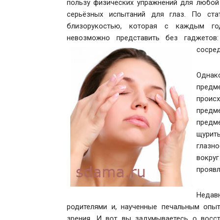
пользу физических упражнений для любой 
серьёзных испытаний для глаз. По стат
близорукостью, которая с каждым го
невозможно представить без гаджетов:
сосред
Однак
предм
проис
предм
предм
щурит
глазно
вокру
проявл
Недав
родителями и, наученные печальным опы
зрения. И вот вы задумываетесь о восст