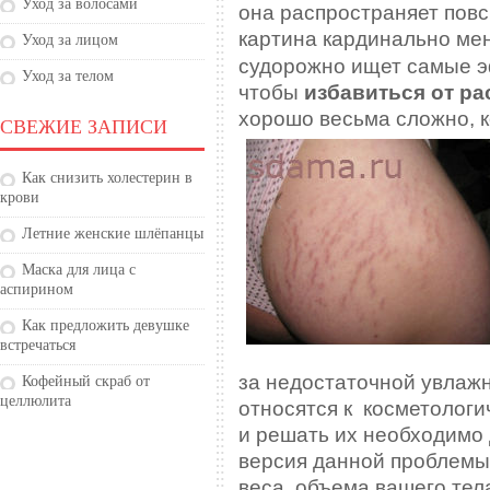
Уход за волосами
она распространяет пов
картина
кардинально мен
Уход за лицом
судорожно ищет самые 
Уход за телом
чтобы
избавиться от ра
хорошо весьма сложно, 
СВЕЖИЕ ЗАПИСИ
Как снизить холестерин в
крови
Летние женские шлёпанцы
Маска для лица с
аспирином
Как предложить девушке
встречаться
за недостаточной увлажн
Кофейный скраб от
целлюлита
относятся к косметологи
и решать их необходимо
версия данной проблемы 
веса, объема вашего тел