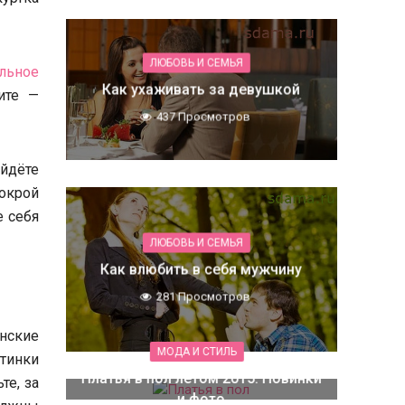
ЛЮБОВЬ И СЕМЬЯ
льное
Как ухаживать за девушкой
ите —
437 Просмотров
йдёте
покрой
е себя
ЛЮБОВЬ И СЕМЬЯ
Как влюбить в себя мужчину
281 Просмотров
нские
МОДА И СТИЛЬ
тинки
Платья в пол летом 2015. Новинки
те, за
и фото