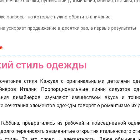
, вечные ссылки, публикации (упоминания, мнения, отзывы, ста
кже запросы, на которые нужно обратить внимание.
она ускоряет продвижение в десятки раз, а первые результаты
е
кий стиль одежды
сочетание стиля Кэжуал с оригинальными деталями од
йнеров Италии. Пропорциональные линии силуэтов о
ения дизайнеров изумляют изяществом вкуса и точн
е сочетания элементов одежды говорят о романтизме их 
 Габбана, превратились из рабочей и повседневной оде
олго перечислять знаменитые открытия итальянского сти
 стиль. То это слово – элегантность. Даже обычная к