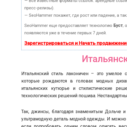
— Все известные форматы ссылок: арендные ссылки
пресс-релизы).
— SeoHammer покажет, где рост или падение, а та
SeoHammer еще предоставляет технологию
Буст
, 
появляются уже в течение первых 7 дней.
Зарегистрироваться и Начать продвижени
Итальянс
Итальянский стиль лаконичен – это умелое 
которые рождаются в головах модных диза
итальянских кутюрье и стилистические реш
технологических решений пошива. Нестандартны
Так, джинсы, благодаря знаменитым Дольче и
ультрамодную деталь модной одежды. И можно д
если попробовать одним словом описать весь