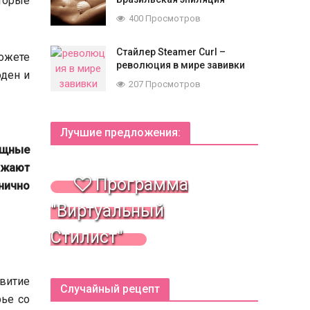
торые
400 Просмотров
Стайлер Steamer Curl –
можете
революция в мире завивки
оден и
207 Просмотров
Лучшие предложения:
ящные
ажают
Программа
нично
"Виртуальный
Стилист"
витие
Случайный рецепт
ье со