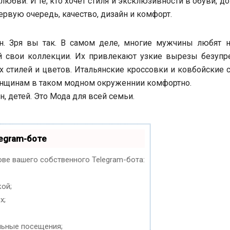
любви. И те, кто хочет стиля и эксклюзивности в обуви, 
ервую очередь, качество, дизайн и комфорт.
н. Зря вы так. В самом деле, многие мужчины любят н
й свои коллекции. Их привлекают узкие вырезы безупр
х стилей и цветов. Итальянские кроссовки и ковбойские 
енщинам в таком модном окруженнии комфортно.
, детей. Это Мода для всей семьи.
egram-боте
ове вашего собственного Telegram-бота:
кой;
х;
льные посещения;