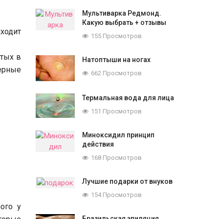
Мультиварка Редмонд.
Какую выбрать + отзывы
иходит
155 Просмотров
етых в
Натоптыши на ногах
ерные
662 Просмотров
Термальная вода для лица
151 Просмотров
Миноксидил принцип
действия
168 Просмотров
Лучшие подарки от внуков
154 Просмотров
ого у
Бразильская эпиляция