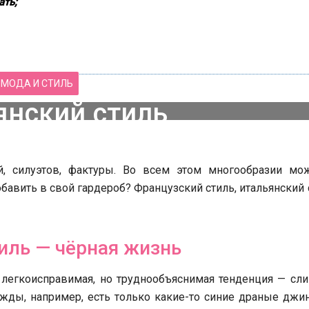
ать;
МОДА И СТИЛЬ
янский стиль
месяцев
167 Просмотров
й, силуэтов, фактуры. Во всем этом многообразии мо
обавить в свой гардероб? Французский стиль, итальянский 
иль — чёрная жизнь
 легкоисправимая, но труднообъяснимая тенденция — сл
жды, например, есть только какие-то синие драные джи