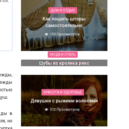
тьи,
ДОМ И ОТДЫХ
Как пошить шторы
самостоятельно
155 Просмотров
МОДА И СТИЛЬ
Шубы из кролика рекс
310 Просмотров
ежды,
дежды
остью
КРАСОТА И ЗДОРОВЬЕ
душ.
Девушки с рыжими волосами
512 Просмотров
жды в
ля, но
уртка