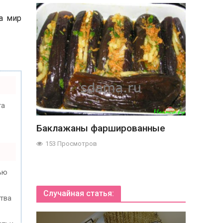
на мир
та
Баклажаны фаршированные
153 Просмотров
ью
Случайная статья:
ства