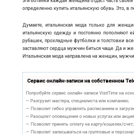
эти ботинки каждая женщина отдаст часть своей 
определенно купить итальянскую обувь. Это, в п
Думаете, итальянская мода только для женщи
итальянскую одежду и постоянно пополняют е
рубашек, прохладные футболки и толстовки все
заставляют сердца мужчин биться чаще. Да и ж
Итальянская мода направлена на женщин, мужчин
Сервис онлайн-записи на собственном Tel
Попробуйте сервис онлайн-записи VisitTime на осн
— Разгрузит мастера, специалиста или компанию;
— Позволит гибко управлять расписанием и загруз
— Разошлет оповещения о новых услугах или акция
— Позволит принять оплату на карту/кошелек/счет;
— Позволит записываться на групповые и персона