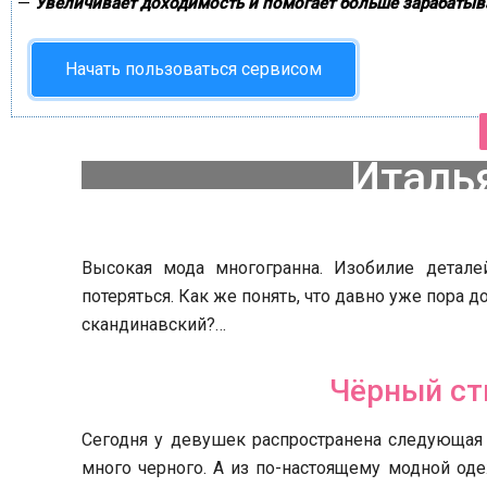
—
Увеличивает доходимость и помогает больше зарабатыв
Начать пользоваться сервисом
Италь
статье 6 
Высокая мода многогранна. Изобилие детале
потеряться. Как же понять, что давно уже пора д
скандинавский?…
Чёрный ст
Сегодня у девушек распространена следующая
много черного. А из по-настоящему модной оде