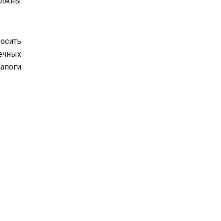
должны
230 Просмотров
осить
ечных
сапоги