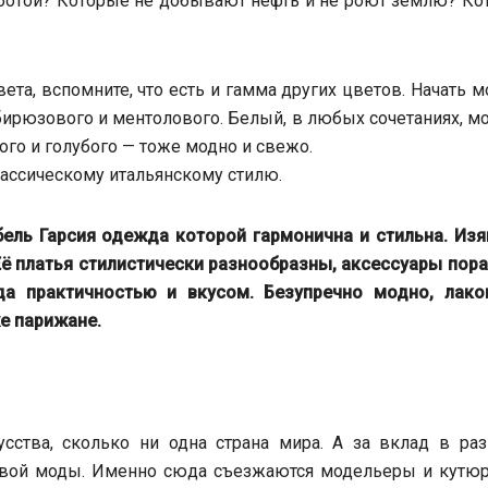
аботой? Которые не добывают нефть и не роют землю? Ко
ета, вспомните, что есть и гамма других цветов. Начать 
, бирюзового и ментолового. Белый, в любых сочетаниях, м
ого и голубого — тоже модно и свежо.
классическому итальянскому стилю.
бель Гарсия одежда которой гармонична и стильна. Из
 Её платья стилистически разнообразны, аксессуары пор
а практичностью и вкусом. Безупречно модно, лако
е парижане.
сства, сколько ни одна страна мира. А за вклад в раз
вой моды. Именно сюда съезжаются модельеры и кутюр