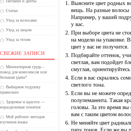
Питание и диеты
Выясните цвет родных в
вещь. На разные волосы 
Статьи
Например, у вашей подру
Уход за волосами
у вас.
Уход за лицом
При выборе цвета не стои
на модели на упаковке. В
Уход за телом
цвет у вас не получится.
СВЕЖИЕ ЗАПИСИ
Подбирайте оттенок, учи
светлая, вам подойдет б
Миниатюрная грудь –
смуглая, ориентируйтесь
повод для комплексов или
Если в вас скрылись сом
большая удача?
светлого тона.
Выбираем подушку
правильно
Если вы не можете опред
полупеманента. Такая кр
Здоровье и красота —
головы. За это время вы
неразделимые понятия
вам с таким цветом волос
Мой рейтинг методов
Не меняйте цвет радикаль
изучения языка
пару тонов. Если же вы 