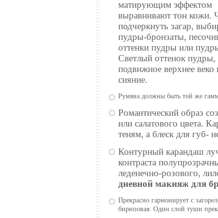
матирующим эффектом
выравнивают тон кожи. 
подчеркнуть загар, выб
пудры-бронзаты, песочн
оттенки пудры или пудры
Светлый оттенок пудры, 
подвижное верхнее веко 
сияние.
Румяна должны быть той же гамм
Романтический образ со
или салатового цвета. К
теням, а блеск для губ- 
Контурный карандаш луч
контраста полупрозрачны
леденечно-розового, лил
дневной макияж для б
Прекрасно гармонирует с загорел
бирюзовая. Один слой туши прек