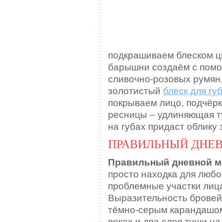
подкрашиваем блеском ц
барышни создаём с помо
сливочно-розовых румян
золотистый
блеск для гу
покрываем лицо, подчёр
ресницы – удлиняющая ту
на губах придаст облику
ПРАВИЛЬНЫЙ ДНЕ
Правильный дневной м
просто находка для люб
проблемные участки лица 
Выразительность бровей
тёмно-серым карандашом
веках и два слоя туши на