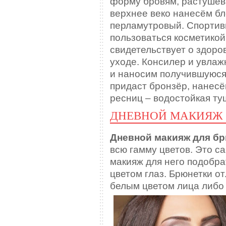
форму бровям, растушева
верхнее веко нанесём бле
перламутровый. Спортив
пользоваться косметикой
свидетельствует о здоро
уходе. Консилер и увла
и наносим получившуюся
придаст бронзёр, нанесё
ресниц – водостойкая туш
ДНЕВНОЙ МАКИЯЖ 
Дневной макияж для б
всю гамму цветов. Это с
макияж для него подобра
цветом глаз. Брюнетки о
белым цветом лица либо 