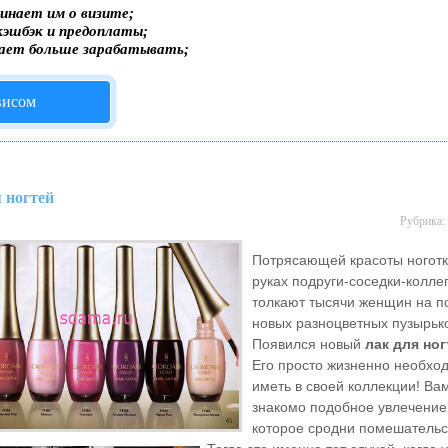
инает им о визите;
кэшбэк и предоплаты;
гает больше зарабатывать;
висом
 ногтей
Рубрика:
Потрясающей красоты ноготк
руках подруги-соседки-колле
толкают тысячи женщин на п
новых разноцветных пузырьк
Появился новый
лак для ног
Его просто жизненно необхо
иметь в своей коллекции! Ва
знакомо подобное увлечение
которое сродни помешательс