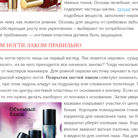
тёмных тонов. Основа лечебная, ко
содержит частицы шёлка,
талька
ил
подобных веществ, заполняет неров
ря чему лак ложится ровнее. Основы для защиты от грибковых заб
собствующие росту или укреплению – выбирают по потребностям.
е требование — ногтевая пластина должна быть защищена.
ИМ НОГТИ ЛАКОМ ПРАВИЛЬНО
ь ногти просто лишь на первый взгляд. Лак ложится неровно, пузы
осит», из-за чего приходится все начинать заново? Тогда нескольк
 от мастеров маникюра. Для ровной окраски кисточку окунают в пу
раской каждого ногтя.
Покрытие ногтей лаком
советуют начинать
, при этом ладонь кладут на подушечку или сложенное полотенце.
носят по центру ногтевой пластины от основания к кончику. Если н
 то это нужно делать наоборот, от кончика к основанию. Затем
увер
мазками покрывают участки от цент
бокам. Хорошим помощником стане
корректор для нанесения лака: он б
аккуратно уберёт излишки лака. Кор
вполне заменит ватная палочка, см
в жидкости для снятия лака. Лак для