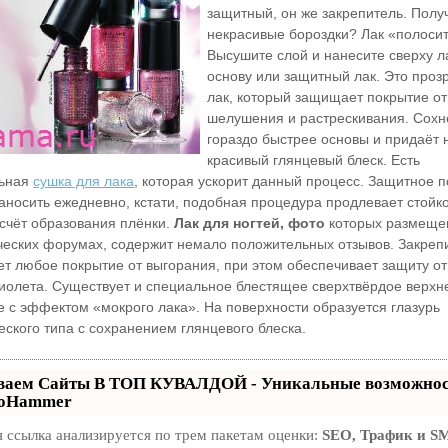
защитный, он же закрепитель. Полу
некрасивые бороздки? Лак «полоси
Высушите слой и нанесите сверху л
основу или защитный лак. Это проз
лак, который защищает покрытие от
шелушения и растрескивания. Сохн
гораздо быстрее основы и придаёт 
красивый глянцевый блеск. Есть
льная
сушка для лака
, которая ускорит данный процесс. Защитное 
аносить ежедневно, кстати, подобная процедура продлевает стойк
 счёт образования плёнки.
Лак для ногтей, фото
которых размеще
ческих форумах, содержит немало положительных отзывов. Закреп
т любое покрытие от выгорания, при этом обеспечивает защиту от
иолета. Существует и специальное блестящее сверхтвёрдое верхн
е с эффектом «мокрого лака». На поверхности образуется глазурь
ского типа с сохранением глянцевого блеска.
ваем Сайты В ТОП КУВАЛДОЙ - Уникальные возможно
eoHammer
 ссылка анализируется по трем пакетам оценки:
SEO, Трафик и S