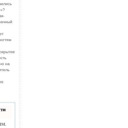
чились
т»?
ак-
рачный
ет
ногтям
покрытие
ость
но на
итель
ее
сти
MM.