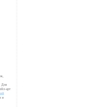
ок,
. Для
ейл-арт
кий
и и