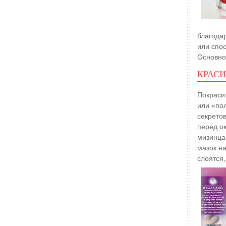
благода
или спо
Основно
КРАС
Покрасит
или «пол
секретов
перед ок
мизинца
мазок на
слоятся,