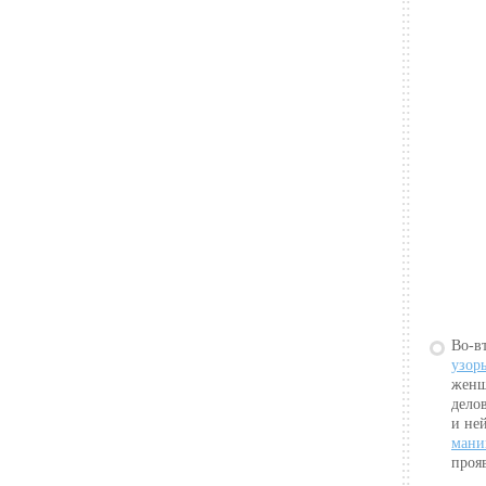
Во-в
узор
женщ
дело
и не
мани
проя