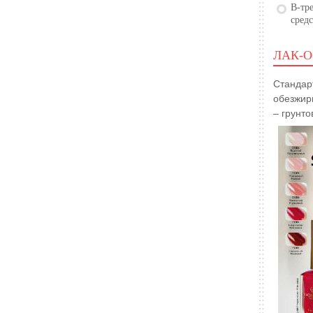
В-тре
сред
ЛАК-О
Стандар
обезжир
– грунто