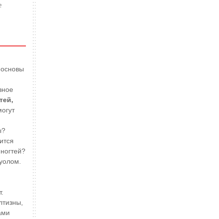
е
 основы
вное
тей,
огут
я
ы?
ится
 ногтей?
луолом.
.
лтизны,
ами