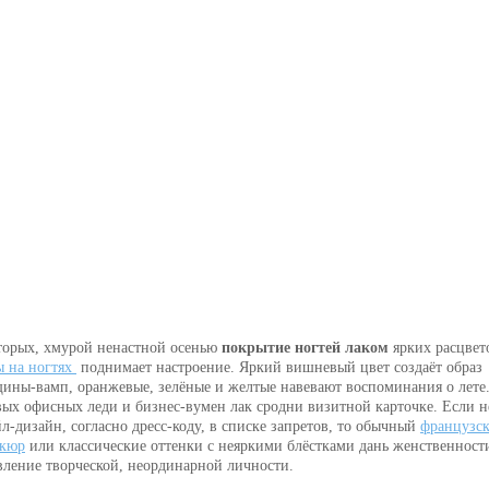
торых, хмурой ненастной осенью
покрытие ногтей лаком
ярких расцвет
ы на ногтях
поднимает настроение. Яркий вишневый цвет создаёт образ
ины-вамп, оранжевые, зелёные и желтые навевают воспоминания о лете
вых офисных леди и бизнес-вумен лак сродни визитной карточке. Если н
йл-дизайн, согласно дресс-коду, в списке запретов, то обычный
французс
кюр
или классические оттенки с неяркими блёстками дань женственност
вление творческой, неординарной личности.