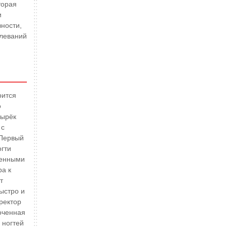
торая
и
ности,
олеваний
рится
о
зырёк
 с
 Первый
огти
енными
ра к
т
ыстро и
ректор
оченная
 ногтей