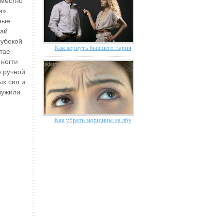
уместно
и».
ные
чай
лубокой
Как вернуть бывшего парня
тае
ногти
о ручной
ых сил и
лужили
Как убрать морщины на лбу