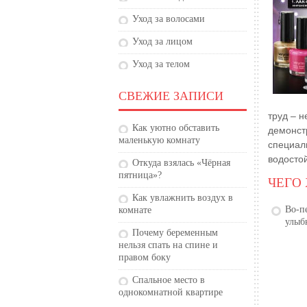
Уход за волосами
Уход за лицом
Уход за телом
СВЕЖИЕ ЗАПИСИ
труд – 
Как уютно обставить
демонст
маленькую комнату
специал
водостой
Откуда взялась «Чёрная
пятница»?
ЧЕГО
Как увлажнить воздух в
Во-п
комнате
улыб
Почему беременным
нельзя спать на спине и
правом боку
Спальное место в
однокомнатной квартире