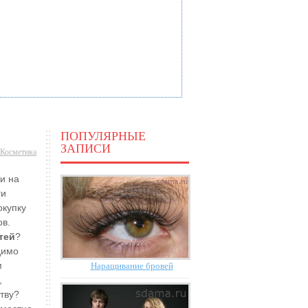
ПОПУЛЯРНЫЕ
ЗАПИСИ
Косметика
и на
ги
окупку
ов.
тей
?
димо
м
Наращивание бровей
,
тву?