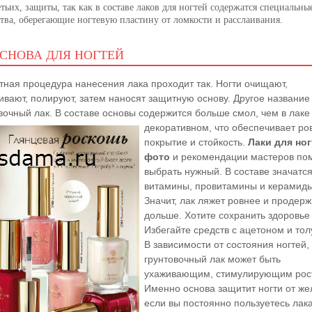
тьих, защиты, так как в составе лаков для ногтей содержатся специальны
ства, оберегающие ногтевую пластину от ломкости и расслаивания.
СНОВА ДЛЯ НОГТЕЙ
тная процедура нанесения лака проходит так. Ногти очищают,
ивают, полируют, затем наносят защитную основу. Другое название
вочный лак. В составе основы содержится больше смол, чем в лаке
декоративном, что обеспечивает ро
покрытие и стойкость.
Лаки для ног
фото
и рекомендации мастеров пом
выбрать нужный. В составе значатс
витамины, провитамины и керамид
Значит, лак ляжет ровнее и продерж
дольше. Хотите сохранить здоровье
Избегайте средств с ацетоном и то
В зависимости от состояния ногтей,
грунтовочный лак может быть
ухаживающим, стимулирующим рост
Именно основа защитит ногти от же
если вы постоянно пользуетесь лак