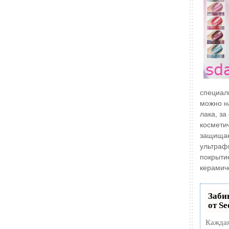
специа
можно н
лака, за
космети
защищае
ультраф
покрыти
керамиче
Заби
от S
Каждая