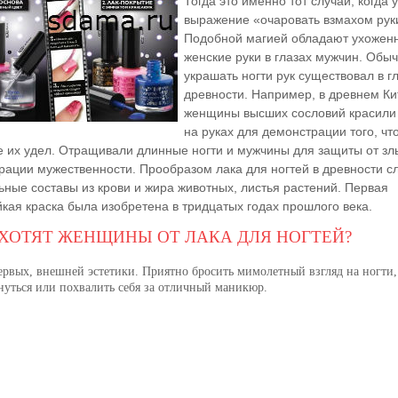
Тогда это именно тот
случай, когда 
выражение «очаровать взмахом рук
Подобной магией обладают ухожен
женские руки в глазах мужчин. Обы
украшать ногти рук существовал в г
древности. Например, в древнем Ки
женщины высших сословий красили 
на руках для демонстрации того, чт
не их удел. Отращивали длинные ногти и мужчины для защиты от зл
рации мужественности. Прообразом лака для ногтей в древности с
ьные составы из крови и жира животных, листья растений. Первая
кая краска была изобретена в тридцатых годах прошлого века.
 ХОТЯТ ЖЕНЩИНЫ ОТ ЛАКА ДЛЯ НОГТЕЙ?
ервых, внешней эстетики. Приятно бросить мимолетный взгляд на ногти,
нуться или похвалить себя за отличный маникюр.