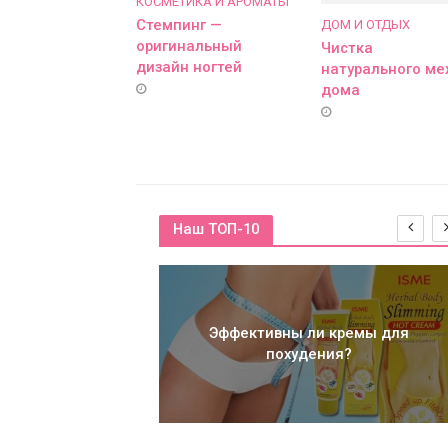
КОСМЕТИКА И АРОМАТЫ
Стемпинг —
ДОМ И ОТДЫХ
оригинальный
Чистка
дизайн ногтей
натурального ме
дома
Наш ТОП-10
Эффективны ли кремы для
похудения?
 педикюр