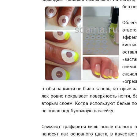
без
ос
Обле
ответ
эффек
кисть
оставл
«заст
внима
сначал
«огрех
чтобы на кисти не было капель, которые з
лак ровно покрывает поверхность ногтя, б
вторым слоем. Когда используют белые пол
не попал под бумажную наклейку.
Снимают трафареты лишь после полного в
наносят лак основного цвета, в качестве