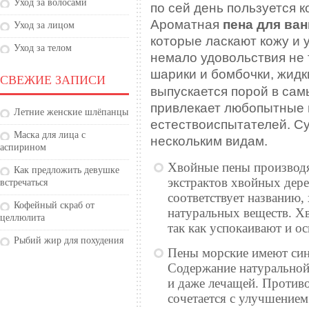
Уход за волосами
по сей день пользуется к
Ароматная
пена для ва
Уход за лицом
которые ласкают кожу и 
Уход за телом
немало удовольствия не
шарики и бомбочки, жидк
СВЕЖИЕ ЗАПИСИ
выпускается порой в са
привлекает любопытные 
Летние женские шлёпанцы
естествоиспытателей. С
Маска для лица с
нескольким видам.
аспирином
Хвойные пены производя
Как предложить девушке
экстрактов хвойных дере
встречаться
соответствует названию,
Кофейный скраб от
натуральных веществ. Х
целлюлита
так как успокаивают и о
Рыбий жир для похудения
Пены морские имеют син
Содержание натуральной
и даже лечащей. Противо
сочетается с улучшение