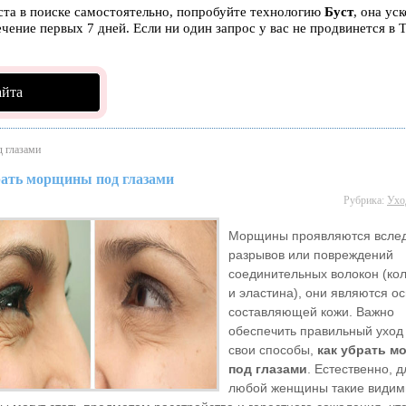
ста в поиске самостоятельно, попробуйте технологию
Буст
, она ус
чение первых 7 дней. Если ни один запрос у вас не продвинется в Т
айта
 глазами
рать морщины под глазами
Рубрика:
Ухо
Морщины проявляются вслед
разрывов или повреждений
соединительных волокон (ко
и эластина), они являются о
составляющей кожи. Важно
обеспечить правильный уход 
свои способы,
как убрать 
под глазами
. Естественно, д
любой женщины такие види