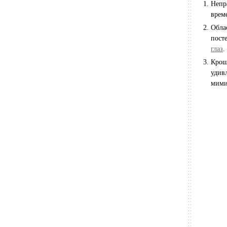
Непр
врем
Обла
пост
глаз
.
Крош
удив
мими