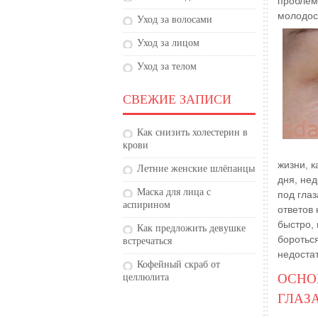
проблем
молодос
Уход за волосами
Уход за лицом
Уход за телом
СВЕЖИЕ ЗАПИСИ
Как снизить холестерин в
крови
жизни, 
Летние женские шлёпанцы
дня, не
Маска для лица с
под гла
аспирином
ответов 
быстро,
Как предложить девушке
боротьс
встречаться
недостат
Кофейный скраб от
ОСНО
целлюлита
ГЛАЗ