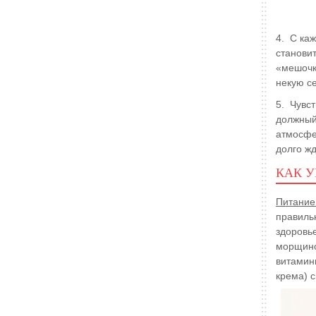
4. С ка
станови
«мешочк
некую се
5. Чувс
должный 
атмосфе
долго жд
КАК У
Питание
правиль
здоровь
морщино
витамин
крема) 