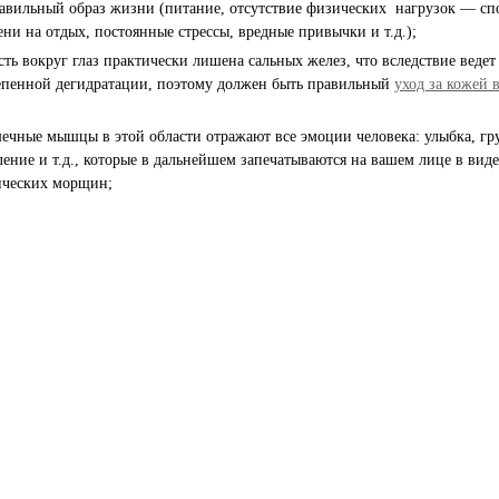
авильный образ жизни (питание, отсутствие физических нагрузок — спо
ени на отдых, постоянные стрессы, вредные привычки и т.д.);
сть вокруг глаз практически лишена сальных желез, что вследствие ведет
епенной дегидратации, поэтому должен быть правильный
уход за кожей 
ечные мышцы в этой области отражают все эмоции человека: улыбка, гру
ление и т.д., которые в дальнейшем запечатываются на вашем лице в виде
ческих морщин;