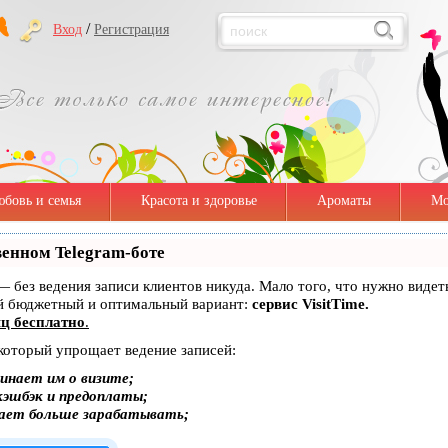
/
Вход
Регистрация
бовь и семья
Красота и здоровье
Ароматы
Мо
венном Telegram-боте
т — без ведения записи клиентов никуда. Мало того, что нужно виде
ый бюджетный и оптимальный вариант:
сервис VisitTime.
ц бесплатно
.
 который упрощает ведение записей:
инает им о визите;
кэшбэк и предоплаты;
гает больше зарабатывать;