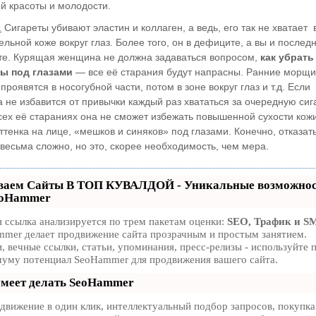
ей красоты и молодости.
.
Сигареты убивают эластин и коллаген, а ведь, его так не хватает
ельной коже вокруг глаз. Более того, он в дефиците, а вы и послед
те. Курящая женщина не должна задаваться вопросом,
как убрать
ы под глазами
— все её старания будут напрасны. Ранние морщи
проявятся в носогубной части, потом в зоне вокруг глаз и т.д. Если
не избавится от привычки каждый раз хвататься за очередную сига
сех её стараниях она не сможет избежать повышенной сухости кожи
ттенка на лице, «мешков и синяков» под глазами. Конечно, отказат
весьма сложно, но это, скорее необходимость, чем мера.
ваем Сайты В ТОП КУВАЛДОЙ - Уникальные возможно
eoHammer
 ссылка анализируется по трем пакетам оценки:
SEO, Трафик и S
mer делает продвижение сайта прозрачным и простым занятием.
, вечные ссылки, статьи, упоминания, пресс-релизы - используйте 
уму потенциал SeoHammer для продвижения вашего сайта.
умеет делать SeoHammer
вижение в один клик, интеллектуальный подбор запросов, покупка