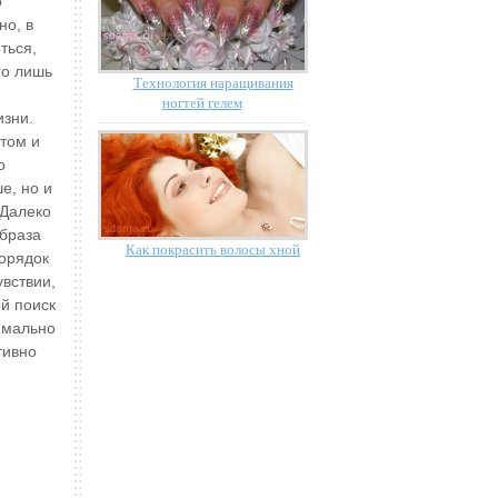
о
но, в
ться,
го лишь
Технология наращивания
ногтей гелем
изни.
том и
о
е, но и
 Далеко
образа
Как покрасить волосы хной
порядок
вствии,
й поиск
симально
тивно