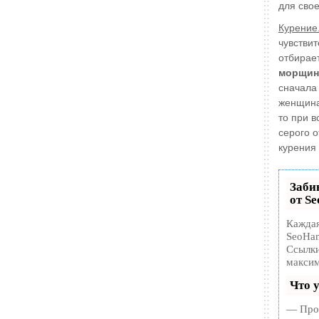
для сво
Курение
чувствит
отбирае
морщин
сначала 
женщина 
то при в
серого о
курения 
Заби
от S
Каждая
SeoHam
Ссылки
максим
Что 
— Прод