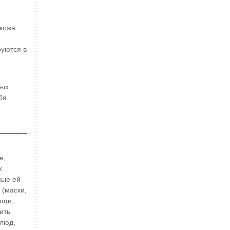
 кожа
руются в
ных
бя
е,
х
мые ей
 (маски,
ощи,
ить
люд,