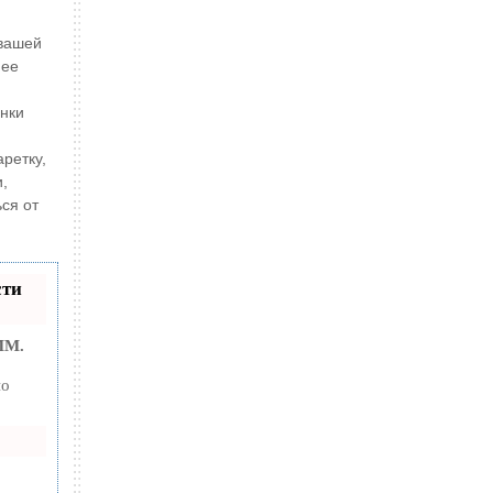
 вашей
нее
нки
ретку,
,
ься от
сти
MM.
по