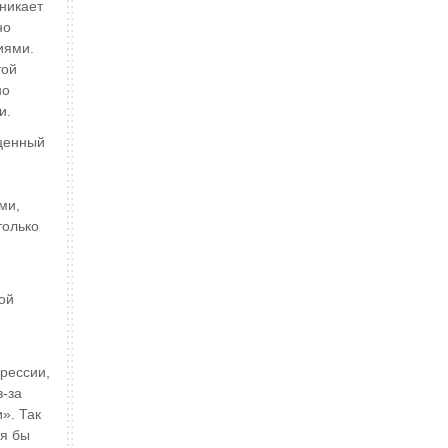
никает
но
иями.
той
но
и.
оценный
ми,
только
ой
рессии,
з-за
и». Так
тя бы