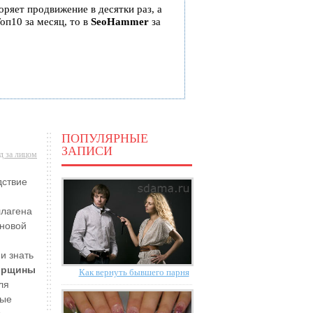
коряет продвижение в десятки раз, а
оп10 за месяц, то в
SeoHammer
за
ПОПУЛЯРНЫЕ
ЗАПИСИ
д за лицом
ствие
ллагена
сновой
и знать
морщины
Как вернуть бывшего парня
ля
мые