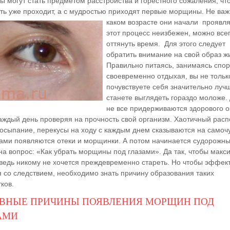
ы могут
стать предметом расстройства и горестного сожаления, чт
ть уже проходит, а с мудростью приходят первые морщины. Не важ
каком возрасте они начали
проявля
этот процесс неизбежен, можно все
оттянуть время. Для этого следует
обратить внимание на свой образ ж
Правильно питаясь, занимаясь спор
своевременно отдыхая, вы не тольк
почувствуете себя значительно лучш
станете выглядеть гораздо моложе.
не все придерживаются здорового 
каждый день проверяя на прочность свой организм. Хаотичный рас
досыпание, перекусы на ходу с каждым днем сказываются на самочу
зами появляются отеки и морщинки. А потом начинается судорожны
на вопрос: «Как убрать морщины под глазами». Да так, чтобы мак
 ведь никому не хочется преждевременно стареть. Но чтобы эффек
я со следствием, необходимо знать причину образования таких
ков.
ВНЫЕ ПРИЧИНЫ ПОЯВЛЕНИЯ МОРЩИН ПОД
АМИ