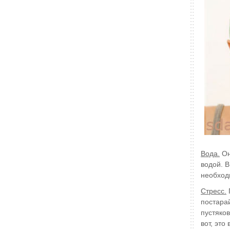
Вода.
Он
водой. В
необход
Стресс.
постара
пустяков
вот, это