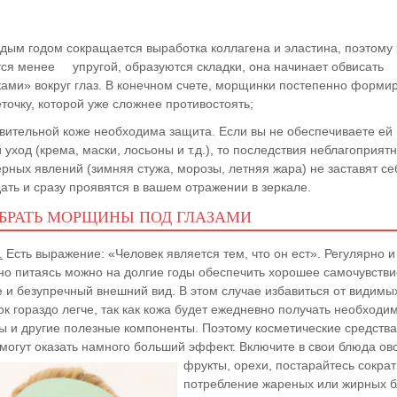
ждым годом сокращается выработка коллагена и эластина, поэтому
тся менее упругой, образуются складки, она начинает обвисать
ами» вокруг глаз. В конечном счете, морщинки постепенно форми
точку, которой уже сложнее противостоять;
твительной коже необходима защита. Если вы не обеспечиваете ей
уход (крема, маски, лосьоны и т.д.), то последствия неблагоприят
рных явлений (зимняя стужа, морозы, летняя жара) не заставят се
ать и сразу проявятся в вашем отражении в зеркале.
БРАТЬ МОРЩИНЫ ПОД ГЛАЗАМИ
.
Есть выражение: «Человек является тем, что он ест». Регулярно и
но питаясь можно на долгие годы обеспечить хорошее самочувстви
е и безупречный внешний вид. В этом случае избавиться от видимы
к гораздо легче, так как кожа будет ежедневно получать необходи
ы и другие полезные компоненты. Поэтому косметические средства
смогут оказать намного больший эффект. Включите в свои блюда
ов
фрукты, орехи, постарайтесь сократ
потребление жареных или жирных б