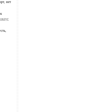
рт, нет
 к
вокруг
сть,