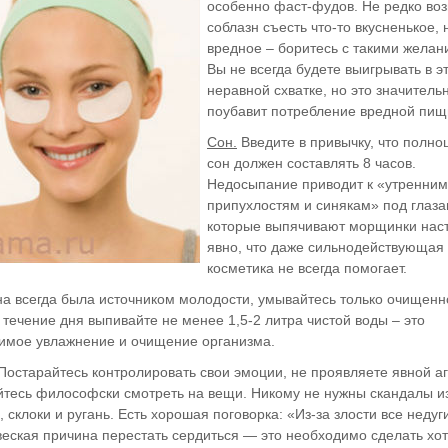
особенно фаст-фудов. Не редко воз
соблазн съесть что-то вкусненькое, 
вредное – боритесь с такими желан
Вы не всегда будете выигрывать в э
неравной схватке, но это значитель
поубавит потребление вредной пищ
Сон.
Введите в привычку, что полн
сон должен составлять 8 часов.
Недосыпание приводит к «утренним
припухлостям и синякам» под глаза
которые выпячивают морщинки нас
явно, что даже сильнодействующая
косметика не всегда помогает.
а всегда была источником молодости, умывайтесь только очищенн
 течение дня выпивайте не менее 1,5-2 литра чистой воды – это
имое увлажнение и очищение организма.
Постарайтесь контролировать свои эмоции, не проявляете явной аг
йтесь философски смотреть на вещи. Никому не нужны скандалы и
, склоки и ругань. Есть хорошая поговорка: «Из-за злости все недуг
 веская причина перестать сердиться — это необходимо сделать хо