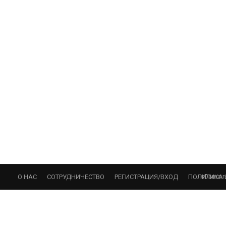
sDama.r
О НАС
СОТРУДНИЧЕСТВО
РЕГИСТРАЦИЯ/ВХОД
ПОЛИТИКА