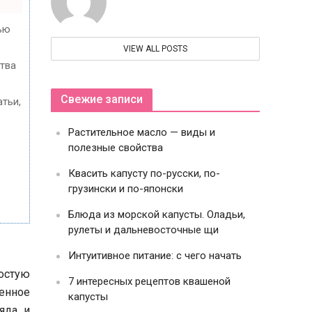
ью
VIEW ALL POSTS
ства
Свежие записи
тьи,
Растительное масло — виды и
полезные свойства
Квасить капусту по-русски, по-
грузински и по-японски
Блюда из морской капусты. Оладьи,
рулеты и дальневосточные щи
Интуитивное питание: с чего начать
остую
7 интересных рецептов квашеной
ценное
капусты
яда, и