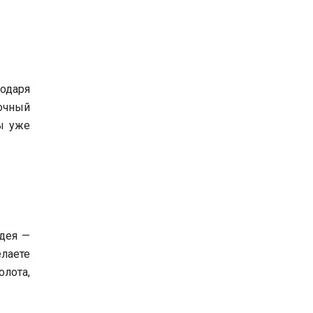
одаря
очный
ы уже
дея —
лаете
лота,