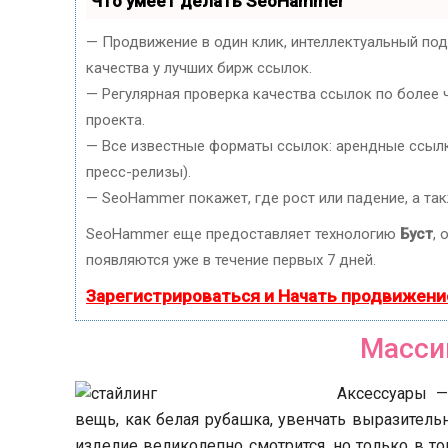
Что умеет делать SeoHammer
— Продвижение в один клик, интеллектуальный по
качества у лучших бирж ссылок.
— Регулярная проверка качества ссылок по более 
проекта.
— Все известные форматы ссылок: арендные ссылки
пресс-релизы).
— SeoHammer покажет, где рост или падение, а та
SeoHammer еще предоставляет технологию
Буст
, 
появляются уже в течение первых 7 дней.
Зарегистрироваться и Начать продвижени
Масси
Аксессуары —
вещь, как белая рубашка, увенчать выразитель
изделие великолепно смотрится, но только в том