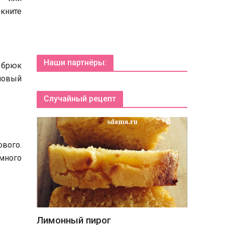
ркните
Наши партнёры:
м брюк
новый
Случайный рецепт
вого.
ёмного
Лимонный пирог