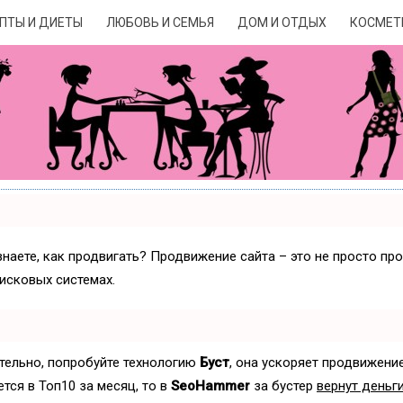
ПТЫ И ДИЕТЫ
ЛЮБОВЬ И СЕМЬЯ
ДОМ И ОТДЫХ
КОСМЕТ
знаете, как продвигать? Продвижение сайта – это не просто пр
исковых системах.
ятельно, попробуйте технологию
Буст
, она ускоряет продвижение
ется в Топ10 за месяц, то в
SeoHammer
за бустер
вернут деньги