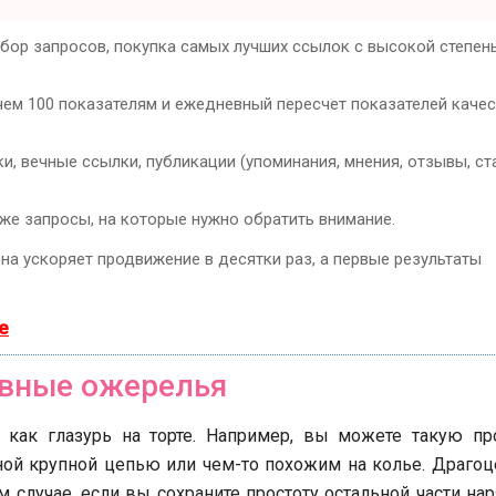
дбор запросов, покупка самых лучших ссылок с высокой степен
чем 100 показателям и ежедневный пересчет показателей каче
, вечные ссылки, публикации (упоминания, мнения, отзывы, ста
кже запросы, на которые нужно обратить внимание.
она ускоряет продвижение в десятки раз, а первые результаты
е
вные ожерелья
 как глазурь на торте. Например, вы можете такую пр
ной крупной цепью или чем-то похожим на колье. Драго
 случае, если вы сохраните простоту остальной части нар