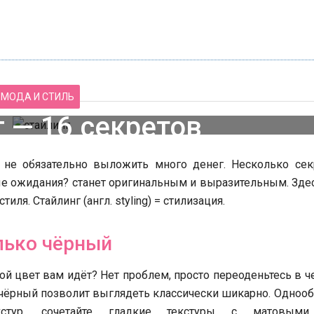
МОДА И СТИЛЬ
 — 16 секретов
 не обязательно выложить много денег. Несколько сек
ые ожидания? станет оригинальным и выразительным. Зде
ля. Стайлинг (англ. styling) = стилизация.
лько чёрный
«Как я чуть не стала
 в Москве с ребенком
проституткой»: история од
зимой
боли
ой цвет вам идёт? Нет проблем, просто переоденьтесь в ч
, чёрный позволит выглядеть классически шикарно. Одноо
екстур, сочетайте гладкие текстуры с матовым