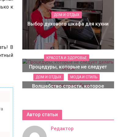
лько к
ДОМ И ОТДЫХ
Выбор духового шкафа для кухни
ть! В
нтный
КРАСОТА И ЗДОРОВЬЕ
Процедуры, которые не следует
делать летом
ДОМ И ОТДЫХ
МОДА И СТИЛЬ
Волшебство страсти, которое
подарит вам эротическое боди
та
Автор статьи
Редактор