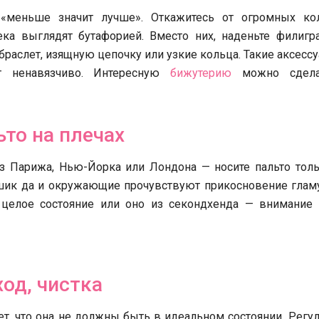
 «меньше значит лучше». Откажитесь от огромных ко
ка выглядят бутафорией. Вместо них, наденьте филигр
раслет, изящную цепочку или узкие кольца. Такие аксесс
т ненавязчиво. Интересную
бижутерию
можно сдела
ьто на плечах
з Парижа, Нью-Йорка или Лондона — носите пальто толь
шик да и окружающие прочувствуют прикосновение гламу
о целое состояние или оно из секондхенда — внимание 
ход, чистка
ает, что она не должны быть в идеальном состоянии. Регу