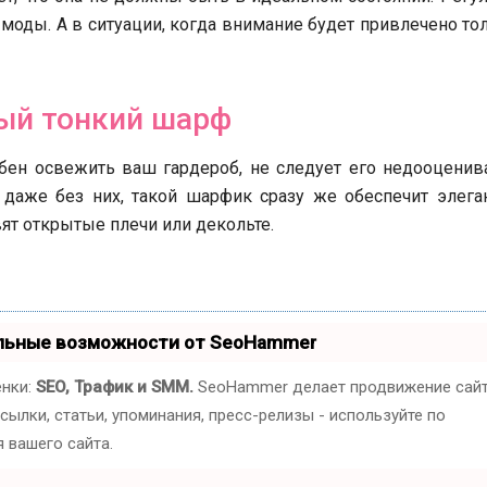
 моды. А в ситуации, когда внимание будет привлечено то
ый тонкий шарф
ен освежить ваш гардероб, не следует его недооценива
 даже без них, такой шарфик сразу же обеспечит элега
вят открытые плечи или декольте.
альные возможности от SeoHammer
енки:
SEO, Трафик и SMM.
SeoHammer делает продвижение сай
ылки, статьи, упоминания, пресс-релизы - используйте по
 вашего сайта.