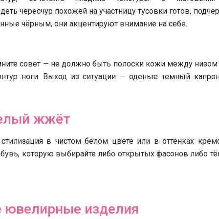
еть чересчур похожей на участницу тусовки готов, подче
нные чёрным, они акцентируют внимание на себе.
мните совет — не должно быть полоски кожи между низо
онтур ноги. Выход из ситуации — оденьте темный капро
елый жжёт
 стилизация в чистом белом цвете или в оттенках кремо
обувь, которую выбирайте либо открытых фасонов либо т
 ювелирные изделия