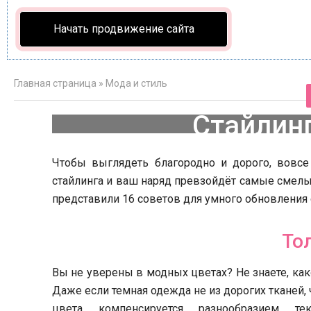
Начать продвижение сайта
Главная страница
»
Мода и стиль
Стайлинг
Чтобы выглядеть благородно и дорого, вовсе
стайлинга и ваш наряд превзойдёт самые смел
представили 16 советов для умного обновления сти
То
Где погулять
Вы не уверены в модных цветах? Не знаете, как
Даже если темная одежда не из дорогих тканей
цвета компенсируется разнообразием т