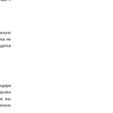
енькую
ика не
дётся
одаря
делён
и, вы
синюю