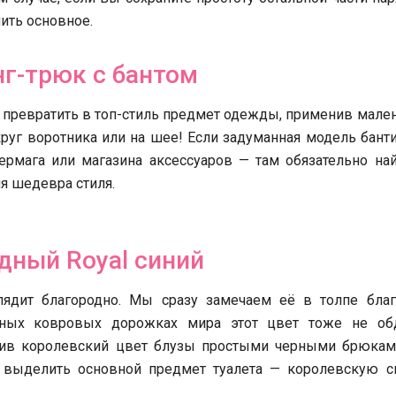
ить основное.
г-трюк с бантом
 превратить в топ-стиль предмет одежды, применив мал
круг воротника или на шее! Если задуманная модель бант
ермага или магазина аксессуаров — там обязательно най
я шедевра стиля.
дный Royal синий
лядит благородно. Мы сразу замечаем её в толпе благ
сных ковровых дорожках мира этот цвет тоже не об
лнив королевский цвет блузы простыми черными брюкам
но выделить основной предмет туалета — королевскую 