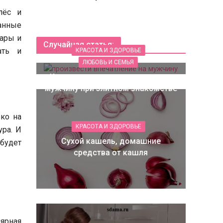
лёс и
анные
уары и
Случайная статья:
ть и
КРАСОТА И ЗДОРОВЬЕ
ЛЮБОВЬ И СЕМЬЯ
Как произвести впечатление на
мужчину при элитном знакомстве
ко на
КРАСОТА И ЗДОРОВЬЕ
ра. И
Сухой кашель, домашние
будет
средства от кашля
лярная