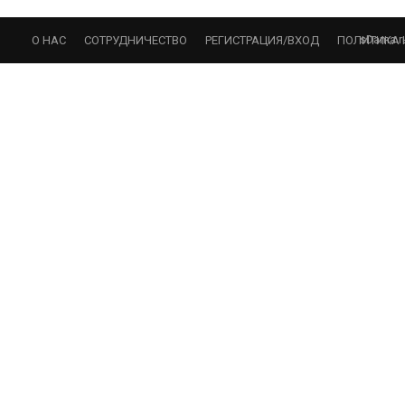
sDama.r
О НАС
СОТРУДНИЧЕСТВО
РЕГИСТРАЦИЯ/ВХОД
ПОЛИТИКА