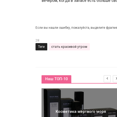
вечером, когда в запасе есть больше св
Если вы нашли ошибку, пожалуйста, выделите фрагме
28
Теги
стать красивой утром
Наш ТОП-10
ски для лица из
ны
Косметика мертвого моря