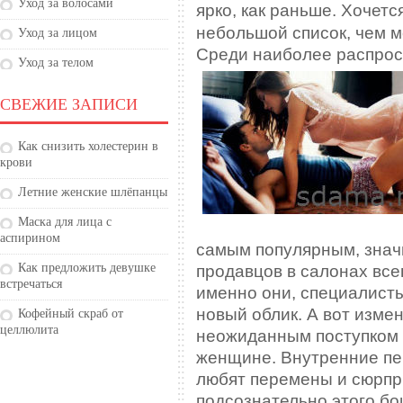
Уход за волосами
ярко, как раньше. Хочетс
небольшой список, чем м
Уход за лицом
Среди наиболее распрос
Уход за телом
СВЕЖИЕ ЗАПИСИ
Как снизить холестерин в
крови
Летние женские шлёпанцы
Маска для лица с
аспирином
самым популярным, значи
Как предложить девушке
продавцов в салонах всег
встречаться
именно они, специалист
новый облик. А вот изме
Кофейный скраб от
целлюлита
неожиданным поступком 
женщине. Внутренние пе
любят перемены и сюрпр
подсознательно этого бо