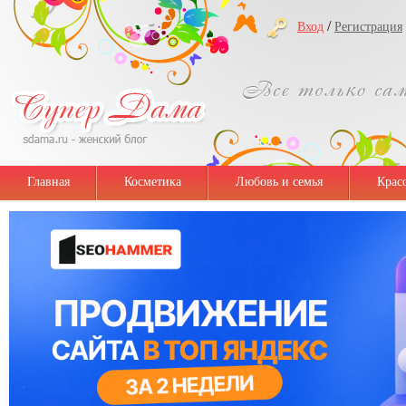
/
Вход
Регистрация
Главная
Косметика
Любовь и семья
Крас