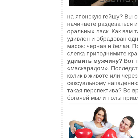
на японскую гейшу? Вы о
начинаете раздеваться и
оральных ласк. Как вам 
удивлён и обрадован одн
масок: черная и белая. 
слегка приподнимите кра
удивить мужчину
? Вот
«маскарадом». Последст
колик в животе или чере
сексуальному нападению 
такая перспектива? Во в
богачей мыли полы прив