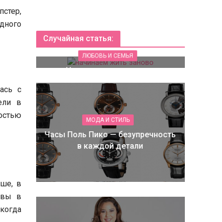
пстер,
дного
Случайная статья:
ЛЮБОВЬ И СЕМЬЯ
Начинаем жить заново
ась с
ели в
остью
МОДА И СТИЛЬ
Часы Поль Пико — безупречность
в каждой детали
ше, в
ивы в
когда