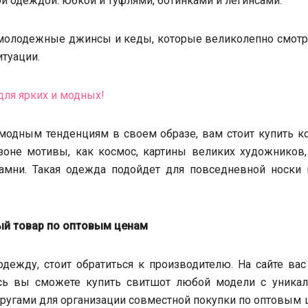
й одеждой: юбкой и туфлями, ботинками и легинсами.
молодежные джинсы и кеды, которые великолепно смотря
туации.
модным тенденциям в своем образе, вам стоит купить ко
оне мотивы, как космос, картины великих художников,
амни. Такая одежда подойдет для повседневной носки 
ый товар по оптовым ценам
ежду, стоит обратиться к производителю. На сайте вас
есь вы сможете купить свитшот любой модели с уника
одругами для организации совместной покупки по оптовым