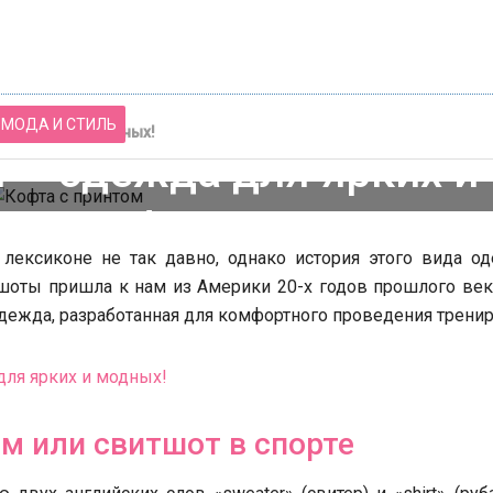
МОДА И СТИЛЬ
для ярких и модных!
 – одежда для ярких и
модных!
Топ-5 вредных компонент
лексиконе не так давно, однако история этого вида о
шампуня
тшоты пришла к нам из Америки 20-х годов прошлого век
дежда, разработанная для комфортного проведения тренир
ь свадебную машину
ими руками
ом или свитшот в спорте