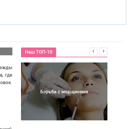
Наш ТОП-10
ов
дежды
а, где
овок.
По
Борьба с морщинами