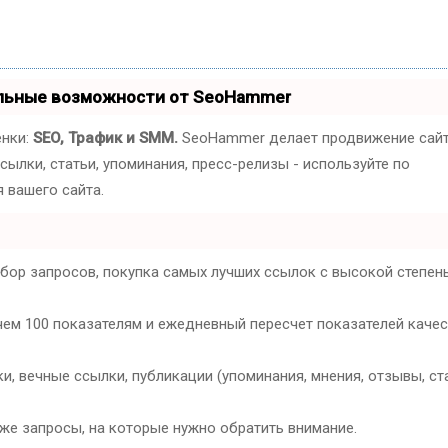
альные возможности от SeoHammer
енки:
SEO, Трафик и SMM.
SeoHammer делает продвижение сай
ылки, статьи, упоминания, пресс-релизы - используйте по
 вашего сайта.
дбор запросов, покупка самых лучших ссылок с высокой степен
чем 100 показателям и ежедневный пересчет показателей каче
, вечные ссылки, публикации (упоминания, мнения, отзывы, ста
кже запросы, на которые нужно обратить внимание.