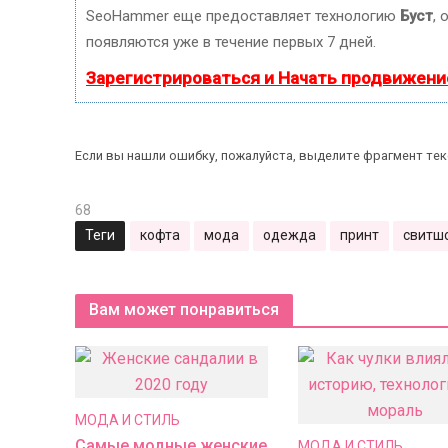
SeoHammer еще предоставляет технологию
Буст
, 
появляются уже в течение первых 7 дней.
Зарегистрироваться и Начать продвижени
Если вы нашли ошибку, пожалуйста, выделите фрагмент те
68
Теги
кофта
мода
одежда
принт
свитш
Вам может понравиться
МОДА И СТИЛЬ
Самые модные женские
МОДА И СТИЛЬ