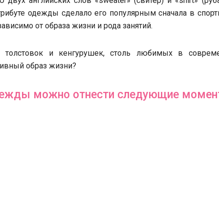
вух английских слов «sweater» (свитер) и «shirt» (руб
трибуте одежды сделало его популярным сначала в спорт
 зависимо от образа жизни и рода занятий.
, толстовок и кенгурушек, столь любимых в соврем
тивный образ жизни?
одежды можно отнести следующие момен