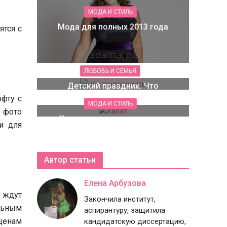
МОДА И СТИЛЬ
Мода для полных 2013 года
тся с
ЛЮБОВЬ И СЕМЬЯ
Детский праздник. Что
приготовить на стол
фту с
МОДА И СТИЛЬ
 фото
Халат: путь через столетия
и для
Автор статьи
Елена Арбузова
 ждут
Закончила институт,
льным
аспирантуру, защитила
 ценам
кандидатскую диссертацию,