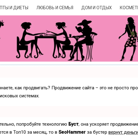
ПТЫ И ДИЕТЫ
ЛЮБОВЬ И СЕМЬЯ
ДОМ И ОТДЫХ
КОСМЕТ
знаете, как продвигать? Продвижение сайта – это не просто пр
исковых системах.
ятельно, попробуйте технологию
Буст
, она ускоряет продвижение
ется в Топ10 за месяц, то в
SeoHammer
за бустер
вернут деньги