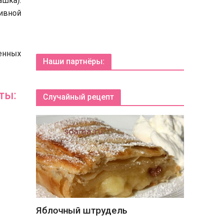
ашка).
ивной
енных
Наши партнёры:
ты:
Случайный рецепт
Яблочный штрудель