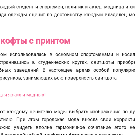
ждый студент и спортсмен, политик и актер, модница и хи
вида одежды оценит по достоинству каждый владелец мо
кофты с принтом
том использовалась в основном спортсменами и носил
странившись в студенческих кругах, свитшоты приобр
бных заведений. В настоящее время особой популярн
 рисунков, занимающих всю поверхность свитшота.
яют каждому ценителю моды выбрать изображение по ду
стилю. При этом городская мода внесла свои коррект
ожно увидеть вполне гармоничное сочетание этого не