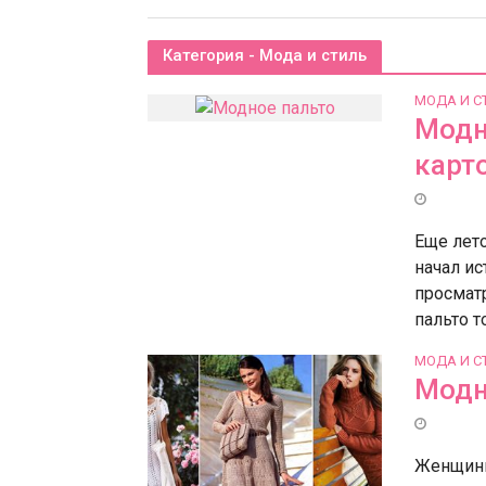
Категория - Мода и стиль
МОДА И С
Модн
карт
Еще лето
начал и
просматр
пальто то
МОДА И С
Модн
Женщины