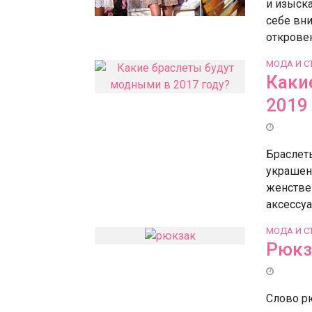
и изыск
себе вн
откровен
МОДА И С
Каки
2019
Браслеты
украшен
женстве
аксессуа
МОДА И С
Рюкз
Слово р