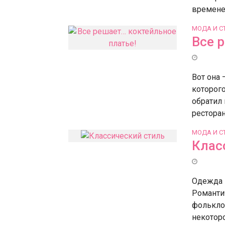
временем
МОДА И С
Все 
Вот она 
которого
обратил 
ресторан 
МОДА И С
Клас
Одежда 
Романти
фольклор
некоторо