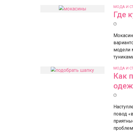
МОДА И С
Где 
Мокасин
варианто
модели 
туниками 
МОДА И С
Как 
одеж
Наступл
повод «
приятны
проблема