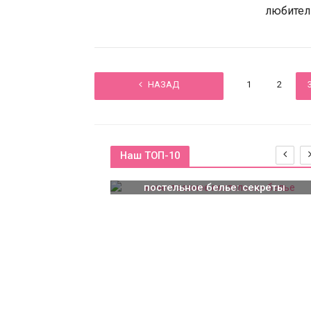
любител
НАЗАД
1
2
Наш ТОП-10
Красивое и качественное
постельное белье: секреты
правильного выбора
овная тоска