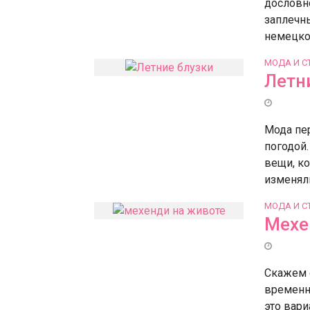
дословн
заплечн
немецко
МОДА И С
Летн
Мода пе
погодой
вещи, ко
изменяли
МОДА И С
Мехе
Скажем с
временно
это вари