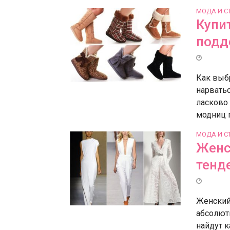
МОДА И С
Купит
подд
Как выб
нарвать
ласково
модниц п
МОДА И С
Женс
тенд
Женский
абсолютн
найдут 