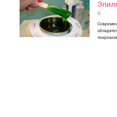
Эпил
Современ
обладате
покровом.