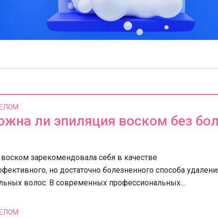
ТЕЛОМ
жна ли эпиляция воском без бо
ьба в Праге –
идуальность и
Покрывала из гобелена на д
 воском зарекомендовала себя в качестве
ь достойная королей
фективного, но достаточно болезненного способа удалени
льных волос. В современных профессиональных...
ТЕЛОМ