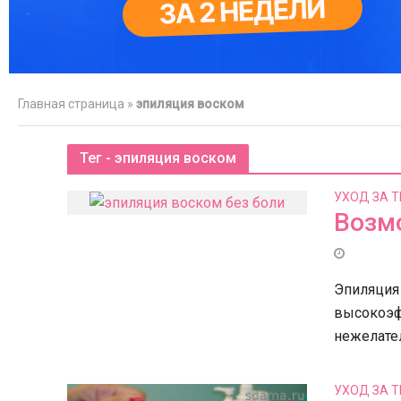
Главная страница
»
эпиляция воском
Тег - эпиляция воском
УХОД ЗА 
Возмо
Свад
индив
Эпиляция
изысканност
высокоэф
нежелате
УХОД ЗА 