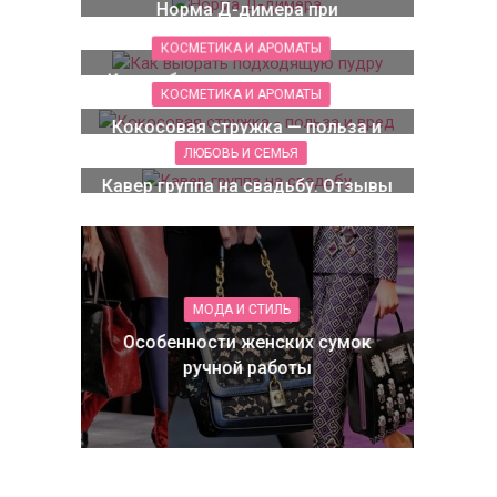
Норма Д-димера при
беременности
КОСМЕТИКА И АРОМАТЫ
Как выбрать подходящую пудру
КОСМЕТИКА И АРОМАТЫ
Кокосовая стружка — польза и
вред
ЛЮБОВЬ И СЕМЬЯ
Кавер группа на свадьбу. Отзывы
о ElimsBand
МОДА И СТИЛЬ
Особенности женских сумок
ручной работы