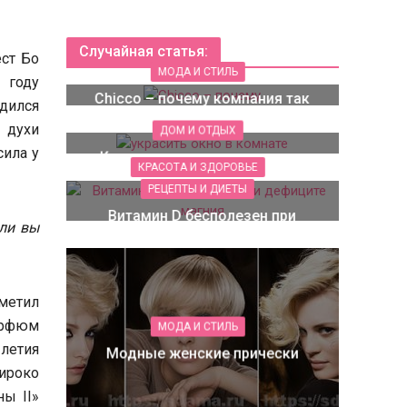
Случайная статья:
ст Бо
МОДА И СТИЛЬ
 году
Chicco – почему компания так
дился
популярна?
 духи
ДОМ И ОТДЫХ
сила у
Как украсить окно в комнате
КРАСОТА И ЗДОРОВЬЕ
РЕЦЕПТЫ И ДИЕТЫ
Витамин D бесполезен при
ели вы
дефиците магния
метил
арфюм
МОДА И СТИЛЬ
летия
Модные женские прически
широко
ы II»