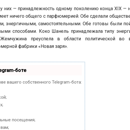
 у них — принадлежность одному поколению конца XIX — 
имеет ничего общего с парфюмерией. Обе сделали общест
, энергичными, самостоятельными. Обе готовы были пой
зными способами. Коко Шанель принадлежала типу энерг
 Жемчужина преуспела в области политической во 
юмерной фабрики «Новая заря».
egram-боте
ове вашего собственного Telegram-бота:
кой;
х;
льные посещения;
 вам;