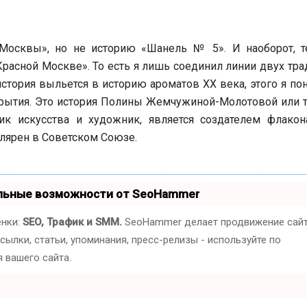
Москвы», но не историю «Шанель № 5». И наоборот, те
Красной Москве». То есть я лишь соединил линии двух тр
история выльется в историю ароматов XX века, этого я по
ткрытия. Это история Полины Жемчужиной-Молотовой или т
ик искусства и художник, является создателем флакон
лярен в Советском Союзе.
альные возможности от SeoHammer
енки:
SEO, Трафик и SMM.
SeoHammer делает продвижение сай
ылки, статьи, упоминания, пресс-релизы - используйте по
 вашего сайта.