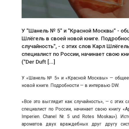
У "Шанель № 5" и "Красной Москвы" - о
Шлëгель в своей новой книге. Подробнос
случайность", - с этих слов Карл Шлëгель
специалист по России, начинает свою кн
("Der Duft [...]
У «Шанель № 5» и «Красной Москвы» — общее 
новой книге. Подробности — в интервью DW.
«Все это выглядит как случайность», — с этих с
специалист по России, начинает свою книгу «А
Imperien. Chanel Nr. 5 und Rotes Moskau»). 
ароматов двух враждебных друг другу систе