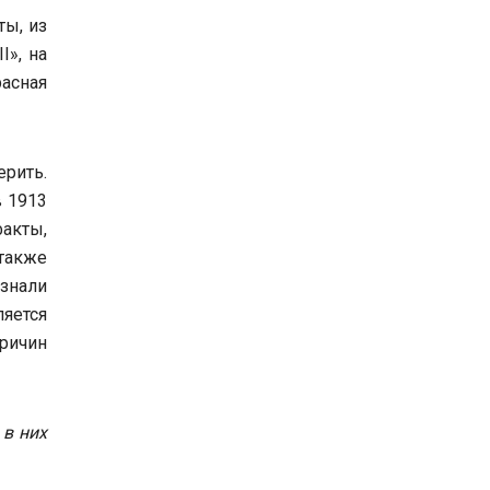
ты, из
I», на
асная
ерить.
в 1913
факты,
также
 знали
яется
причин
в них