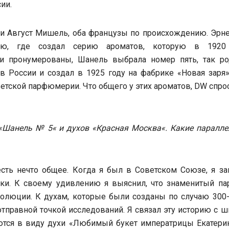
ии.
и Август Мишель, оба французы по происхождению. Эрне
ю, где создал серию ароматов, которую в 1920
 пронумерованы, Шанель выбрала номер пять, так ро
в России и создал в 1925 году на фабрике «Новая заря»
етской парфюмерии. Что общего у этих ароматов, DW спро
«
Шанель № 5
«
и духов
«
Красная Москва
«
. Какие паралл
сть нечто общее. Когда я был в Советском Союзе, я за
токи. К своему удивлению я выяснил, что знаменитый п
олюции. К духам, которые были созданы по случаю 300-
тправной точкой исследований. Я связал эту историю с 
ются в виду духи «Любимый букет императрицы Екатерин