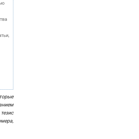
ью
ства
тьи,
торые
ванием
 тезис
юмера,