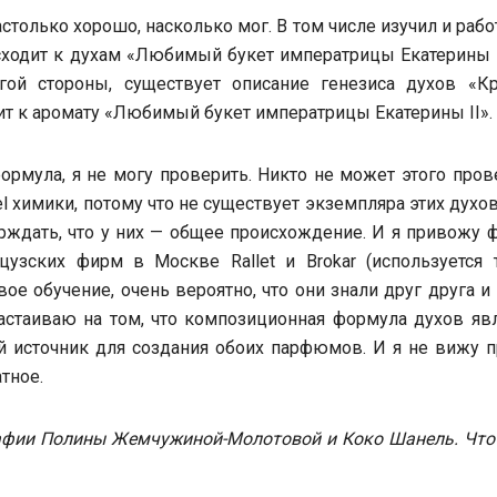
столько хорошо, насколько мог. В том числе изучил и рабо
сходит к духам «Любимый букет императрицы Екатерины I
ой стороны, существует описание генезиса духов «Кр
ит к аромату «Любимый букет императрицы Екатерины II».
ормула, я не могу проверить. Никто не может этого пров
l химики, потому что не существует экземпляра этих духо
рждать, что у них — общее происхождение. И я привожу 
узских фирм в Москве Rallet и Brokar (используется 
вое обучение, очень вероятно, что они знали друг друга и
стаиваю на том, что композиционная формула духов явл
й источник для создания обоих парфюмов. И я не вижу 
тное.
афии Полины Жемчужиной-Молотовой и Коко Шанель. Что 