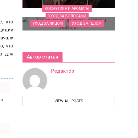
КОСМЕТИКА И АРОМАТЫ
УХОД ЗА ВОЛОСАМИ
, кто
УХОД ЗА ЛИЦОМ
УХОД ЗА ТЕЛОМ
адиций
Домашнее мыло: виды, состав и
началу
рецепты
о, что
а для
Автор статьи
Редактор
та
VIEW ALL POSTS