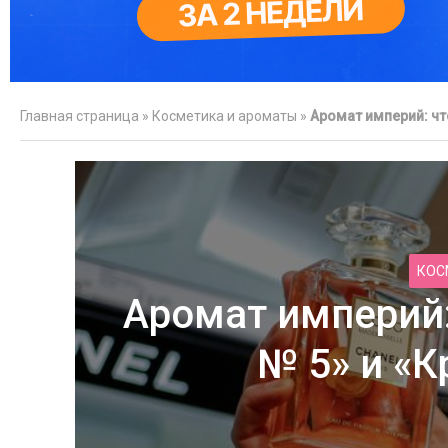
Главная страница
»
Косметика и ароматы
»
Аромат империй: чт
Как ухажив
КОС
Аромат империй:
№ 5» и «