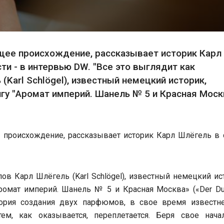
бщее происхождение, рассказывает историк Карл
ти - в интервью DW. "Все это выглядит как
 (Karl Schlögel), известный немецкий историк,
игу "Аромат империй. Шанель № 5 и Красная Моск
происхождение, рассказывает историк Карл Шлëгель в 
лов Карл Шлëгель (Karl Schlögel), известный немецкий ис
ромат империй. Шанель № 5 и Красная Москва» («Der Du
История создания двух парфюмов, в свое время известн
м, как оказывается, переплетается. Беря свое нача