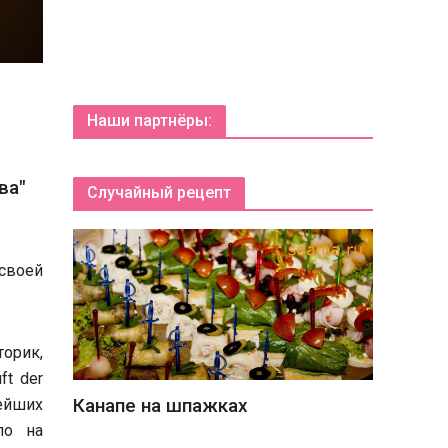
Наши партнёры:
ва"
Случайный рецепт
своей
торик,
ft der
Канапе на шпажках
ейших
ло на