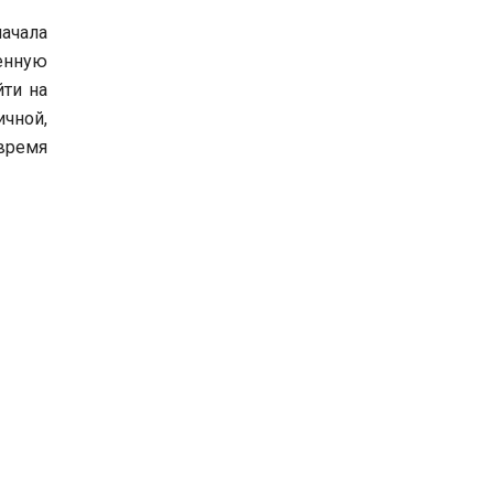
начала
венную
ти на
ичной,
время