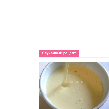
ния в семье
Случайный рецепт