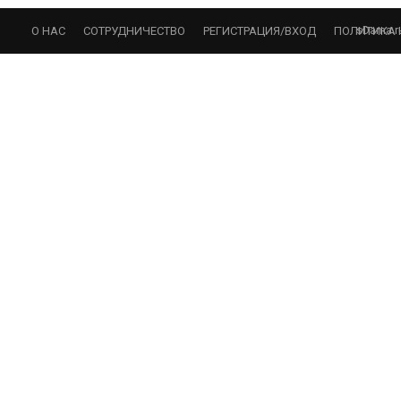
sDama.r
О НАС
СОТРУДНИЧЕСТВО
РЕГИСТРАЦИЯ/ВХОД
ПОЛИТИКА