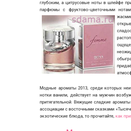
глубоким, а цитрусовые ноты в шлейфе пр
парфюмы с фруктово-цветочными нота
жасми
открыв
сладо
расто
ощуще
неожи
обыгр
придаё
атмосф
Модные ароматы 2013, среди которых неи
нотки ванили, действует на мужчин возб
притягательной. Вяжущие сладкие ароматы
ассоциации с восточными сказками «Тысячи 
экзотические блюда, то прочитайте,
как пр