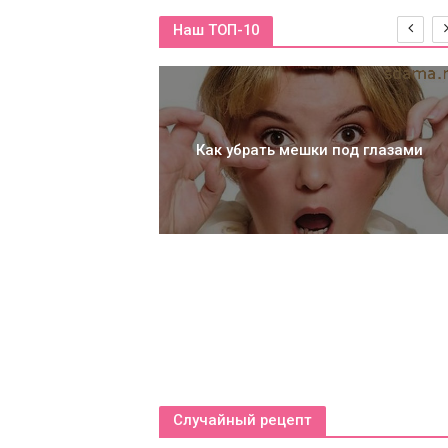
Наш ТОП-10
е белье — какие
дпочесть
Как убрать мешки под глазами
Случайный рецепт