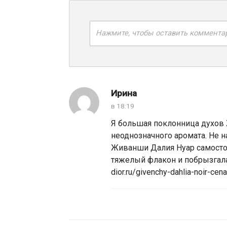
Нажмите, чтобы оставить коммента
Ирина
в 18:19
Я большая поклонница духов 
неоднозначного аромата. Не н
Живанши Далия Нуар самостоя
тяжелый флакон и побрызгала
dior.ru/givenchy-dahlia-noir-cena