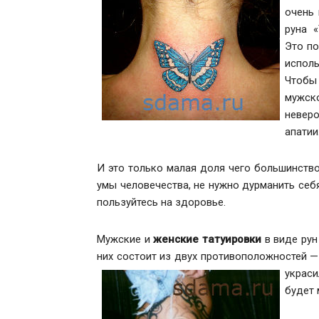
очень 
руна «
Это по
испол
Чтобы
мужско
неверо
апатии
И это только малая доля чего большинство
умы человечества, не нужно дурманить себя
пользуйтесь на здоровье.
Мужские и
женские татуировки
в виде рун
них состоит из двух противоположностей —
украси
будет 