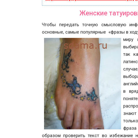
Женские татуиров
Чтобы передать точную смысловую инфо
основные, самые популярные «фразы в ходу»
миру 
выбира
так к
латинс
случае
выбор
англий
в вря
понят
распро
знают 
тольк
фраза
образом проверить текст во избежание 