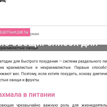
ать;
ЕЦЕПТЫ И ДИЕТЫ
 список для похудения
е овощи: список для
охудения
тодик для быстрого похудения — система раздельного пи
 на крахмалистые и некрахмалистые. Первые способс
ают вес. Поэтому, если хотите похудеть, основу диетич
стые овощи и фрукты.
ахмала в питании
йский маникюр
Украшения своими рукам
грающих чрезвычайно важную роль для жизнедеятель