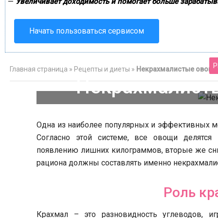
—
Увеличивает доходимость и помогает больше зарабатыв
Начать пользоваться сервисом
Р
Главная страница
»
Рецепты и диеты
»
Некрахмалистые овощи:
Некрахмалисты
п
Одна из наиболее популярных и эффективных ме
Согласно этой системе, все овощи делятся
появлению лишних килограммов, вторые же сниж
рациона должны составлять именно некрахмали
Роль кр
Европе
Крахмал – это разновидность углеводов, и