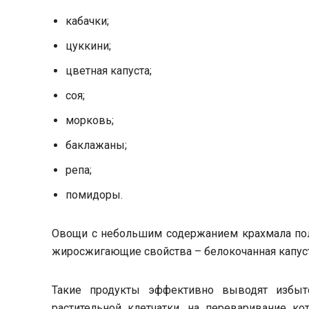
кабачки;
цуккини;
цветная капуста;
соя;
морковь;
баклажаны;
репа;
помидоры.
Овощи с небольшим содержанием крахмала пол
жиросжигающие свойства – белокочанная капуст
Такие продукты эффективно выводят избыт
растительной клетчатки, на переваривание ко