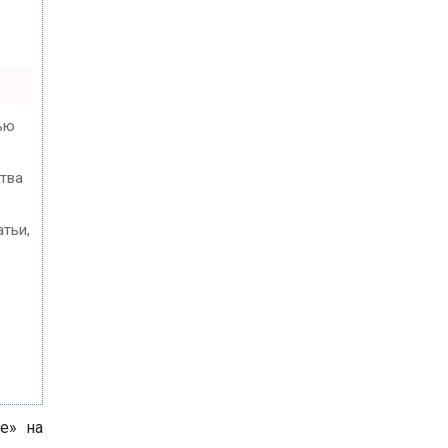
ью
ства
тьи,
е» на