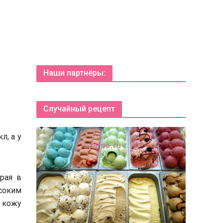
Наши партнёры:
Случайный рецепт
л, а у
рая в
соким
т кожу