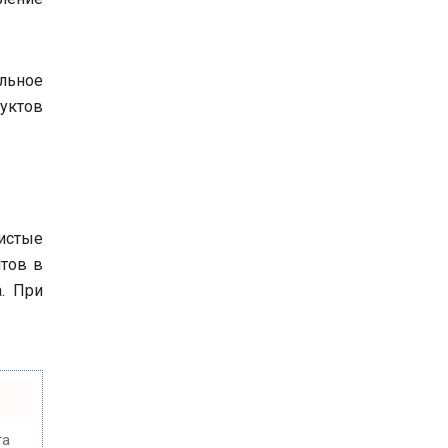
льное
дуктов
истые
тов в
. При
та