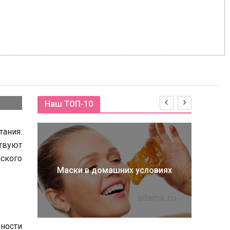
Наш ТОП-10
тания.
твуют
еского
Маски в домашних условиях
Ро
и
ности