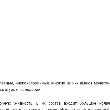
езные, низкокалорийные. Многие из них имеют мочегон
а, огурцы, сельдерей.
очную жидкость. В их состав входит большое колич
торой тратится много энергии. Именно поэтому употреб