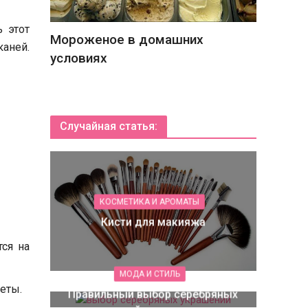
 этот
Мороженое в домашних
аней.
условиях
Случайная статья:
КОСМЕТИКА И АРОМАТЫ
Кисти для макияжа
ся на
МОДА И СТИЛЬ
еты.
Правильный выбор серебряных