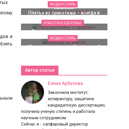
украшений с натуральным
тых.
МОДА И СТИЛЬ
камнями
этому
Платья из трикотажа – всегда в
моде
КРАСОТА И ЗДОРОВЬЕ
Глаза расскажут о здоровье
одов и
МОДА И СТИЛЬ
еблять
Мехенди на животе беременной
Автор статьи
Елена Арбузова
Закончила институт,
льным
аспирантуру, защитила
кандидатскую диссертацию,
получила ученую степень и работала
научным сотрудником.
Сейчас я - сапфировый директор