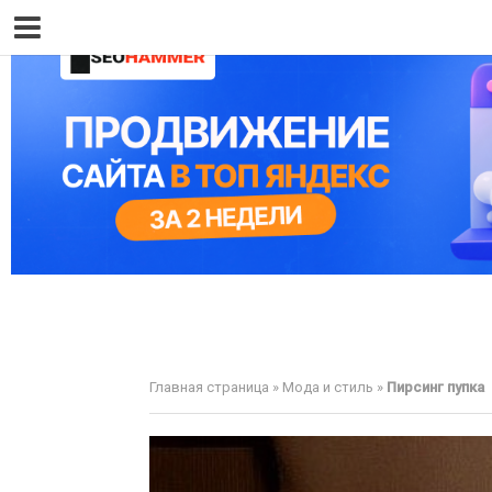
Главная страница
»
Мода и стиль
»
Пирсинг пупка