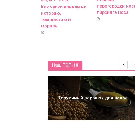
перегородки носа
Как чулки влияли на
пирсинге носа
историю,
технологию и
мораль
Наш ТОП-10
Горчичный порошок для волос
рать краску для
ос