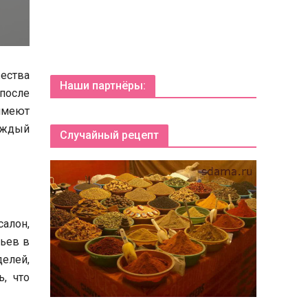
ества
Наши партнёры:
после
имеют
аждый
Случайный рецепт
алон,
тьев в
елей,
, что