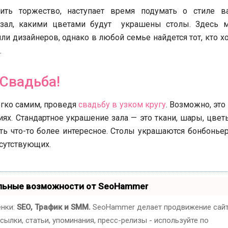
ить торжество, наступает время подумать о стиле в
ь зал, какими цветами будут украшены столы. Здесь 
и дизайнеров, однако в любой семье найдется тот, кто 
.
Свадьба!
егко самим, проведя
свадьбу в узком кругу
. Возможно, это
ях. Стандартное украшение зала — это ткани, шары, цве
ать что-то более интересное. Столы украшаются бонбонье
сутствующих.
альные возможности от SeoHammer
енки:
SEO, Трафик и SMM.
SeoHammer делает продвижение сай
ылки, статьи, упоминания, пресс-релизы - используйте по