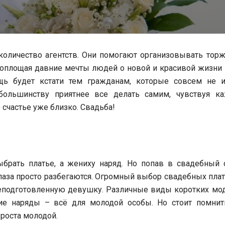
оличество агентств. Они помогают организовывать торж
оплощая давние мечты людей о новой и красивой жизни 
щь будет кстати тем гражданам, которые совсем не 
большинству приятнее все делать самим, чувствуя к
 счастье уже близко. Свадьба!
ыбрать платье, а жениху наряд. Но попав в свадебный с
 Глаза просто разбегаются. Огромный выбор свадебных пла
неподготовленную девушку. Различные виды коротких мод
гие наряды – всё для молодой особы. Но стоит помнить
 роста молодой.