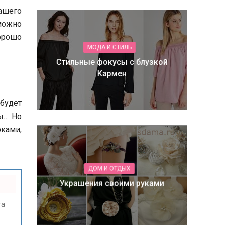
позвоночника
ашего
можно
хорошо
МОДА И СТИЛЬ
Стильные фокусы с блузкой
Кармен
 будет
ты… Но
рками,
ДОМ И ОТДЫХ
Украшения своими руками
та