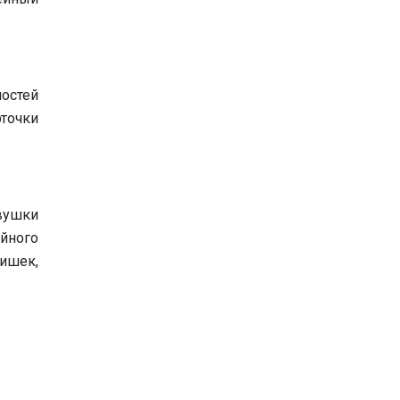
ностей
точки
евушки
ейного
ишек,