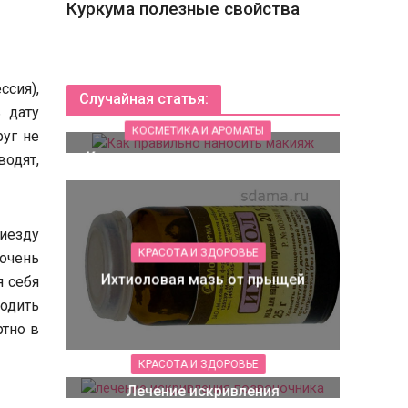
Куркума полезные свойства
сия),
Случайная статья:
 дату
КОСМЕТИКА И АРОМАТЫ
руг не
Как правильно наносить макияж
одят,
иезду
КРАСОТА И ЗДОРОВЬЕ
 очень
Ихтиоловая мазь от прыщей
я себя
ходить
ртно в
КРАСОТА И ЗДОРОВЬЕ
Лечение искривления