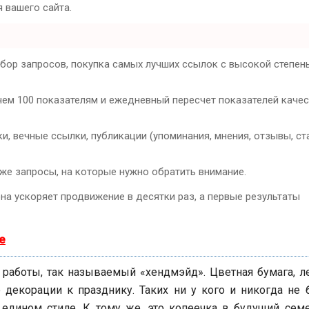
 вашего сайта.
дбор запросов, покупка самых лучших ссылок с высокой степен
чем 100 показателям и ежедневный пересчет показателей каче
, вечные ссылки, публикации (упоминания, мнения, отзывы, ста
кже запросы, на которые нужно обратить внимание.
она ускоряет продвижение в десятки раз, а первые результаты
е
работы, так называемый «хендмэйд». Цветная бумага, ле
декорации к празднику. Таких ни у кого и никогда не б
 едином стиле. К тому же, это копеечка в будущий сем