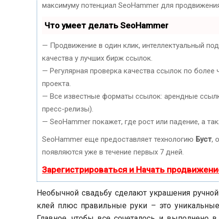
максимуму потенциал SeoHammer для продвижения
Что умеет делать SeoHammer
— Продвижение в один клик, интеллектуальный по
качества у лучших бирж ссылок.
— Регулярная проверка качества ссылок по более 
проекта.
— Все известные форматы ссылок: арендные ссылки
пресс-релизы).
— SeoHammer покажет, где рост или падение, а та
SeoHammer еще предоставляет технологию
Буст
, 
появляются уже в течение первых 7 дней.
Зарегистрироваться и Начать продвижени
Необычной свадьбу сделают украшения ручной 
клей плюс правильные руки – это уникальные 
Главное, чтобы все сочеталось и выполнено в