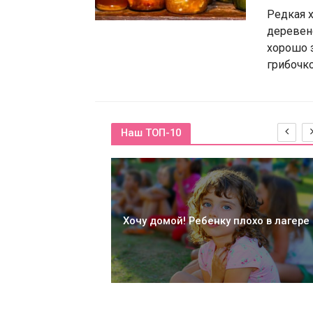
Редкая х
деревенс
хорошо 
грибочков
Наш ТОП-10
Хочу домой! Ребенку плохо в лагере
амигуруми