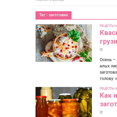
Тег - заготовки
РЕЦЕПТЫ 
Кваси
груз
Осень – 
алых лис
заготово
голову: ну
РЕЦЕПТЫ 
Как 
заго