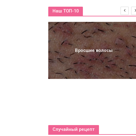
Наш ТОП-10
асти, которое
тическое боди
Вросшие волосы
Случайный рецепт