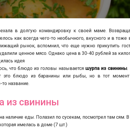
уехала в долгую командировку к своей маме. Возвраща
телось как всегда чего-то необычного, вкусного и в тоже
ближащий рынок, вспомнил, что еще нужно прикупить гос
 удалили ценное мясо. Однако цена в 30-40 рублей за кил
дилась идея
ось, что блюдо из головы называется
шурпа из свинины
.
ят это блюдо из баранины или рыбы, но в тот момент
-то название.
а из свинины
а наличие еды. Полазил по сусекам, посмотрел там сям. В
оторая имелась в доме (7 шт.)