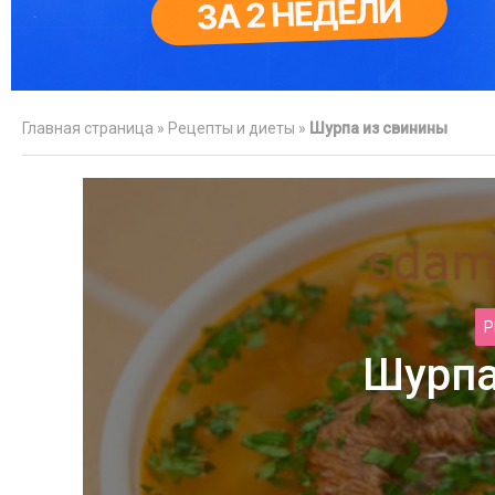
Главная страница
»
Рецепты и диеты
»
Шурпа из свинины
Р
Шурпа
Спальное ме