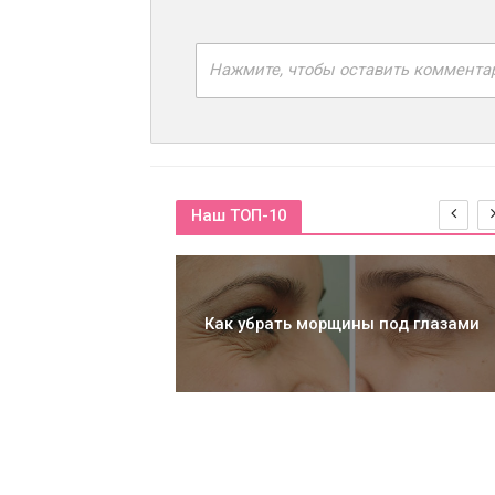
Нажмите, чтобы оставить коммента
Наш ТОП-10
Как убрать морщины под глазами
а пятках